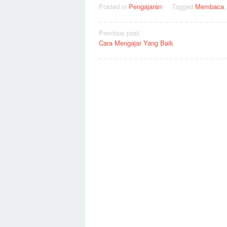
Posted in
Pengajaran
Tagged
Membaca
Post
Previous post
Cara Mengajar Yang Baik
navigation