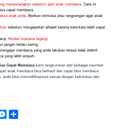
yang menyenangkan sebelum ajari anak membaca
. Cara ini
bisa cepat membaca.
ksa anak anda
. Berikan stimulus atau rangsangan agar anak
hulu
sebelum mengajarkan alfabet karena kata-kata lebih cepat
baca,
Hindari suasana tegang
.
n jangan terlalu sering.
engajar membaca yang anda lakukan terasa tidak efektif,
ca yang lebih ampuh.
Bisa Cepat Membaca
kami rangkumkan dari berbagai seumber
jari anak membaca bisa berhasil dan cepat bisa membaca.
nda, anda bisa memodifikasinya sesuai dengan kebutukan dan
p
est
inkedIn
Messenger
Share