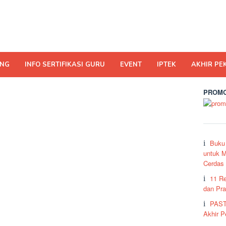
ING
INFO SERTIFIKASI GURU
EVENT
IPTEK
AKHIR PE
PROMO
Buku
untuk M
Cerdas
11 R
dan Pra
PAST
Akhir 