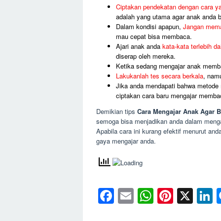
Ciptakan pendekatan dengan cara 
adalah yang utama agar anak anda 
Dalam kondisi apapun,
Jangan mema
mau cepat bisa membaca.
Ajari anak anda
kata-kata terlebih da
diserap oleh mereka.
Ketika sedang mengajar anak mem
Lakukanlah tes secara berkala
, namu
Jika anda mendapati bahwa metode m
ciptakan cara baru mengajar memba
Demikian tips
Cara Mengajar Anak Agar 
semoga bisa menjadikan anda dalam menga
Apabila cara ini kurang efektif menurut a
gaya mengajar anda.
Facebook
Email
WhatsAp
Pinter
X
L