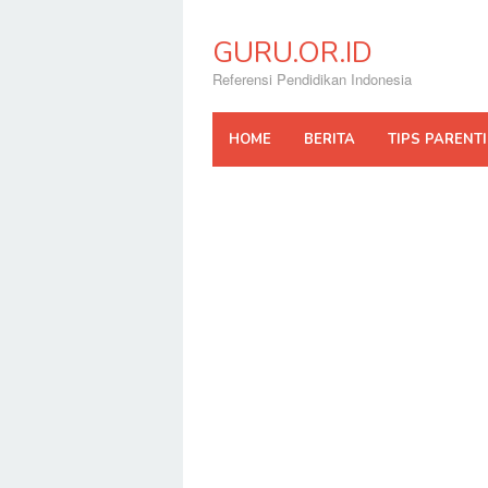
Skip
to
GURU.OR.ID
content
Referensi Pendidikan Indonesia
HOME
BERITA
TIPS PARENT