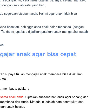
h sebanyak itu, kata harus diganti. Caranya, setelah hari ke-6
lah dengan sebuah kata yang baru.
i, segeralah disusun acak. Hal ini agar anak tidak bisa
nda bacakan, sehingga anda tidak salah menandai (dengan
 Tanda ini juga bisa dijadikan patokan untuk mengetahui sudah
aca
ajar anak agar bisa cepat
ukan supaya tujuan mengajari anak membaca bisa dilakukan
simal.
at membaca, adalah :
ersama anak anda
. Ciptakan suasana hati anak agar senang dan
embaca dari Anda. Metode ini adalah cara konstruktif dan
an untuk belajar.