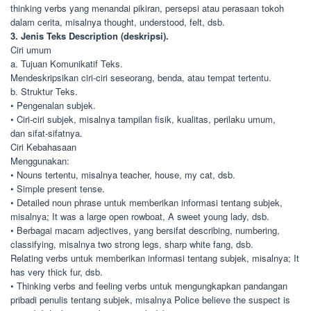
thinking verbs yang menandai pikiran, persepsi atau perasaan tokoh
dalam cerita, misalnya thought, understood, felt, dsb.
3. Jenis Teks Description (deskripsi).
Ciri umum
a. Tujuan Komunikatif Teks.
Mendeskripsikan ciri-ciri seseorang, benda, atau tempat tertentu.
b. Struktur Teks.
• Pengenalan subjek.
• Ciri-ciri subjek, misalnya tampilan fisik, kualitas, perilaku umum,
dan sifat-sifatnya.
Ciri Kebahasaan
Menggunakan:
• Nouns tertentu, misalnya teacher, house, my cat, dsb.
• Simple present tense.
• Detailed noun phrase untuk memberikan informasi tentang subjek,
misalnya; It was a large open rowboat, A sweet young lady, dsb.
• Berbagai macam adjectives, yang bersifat describing, numbering,
classifying, misalnya two strong legs, sharp white fang, dsb.
Relating verbs untuk memberikan informasi tentang subjek, misalnya; It
has very thick fur, dsb.
• Thinking verbs and feeling verbs untuk mengungkapkan pandangan
pribadi penulis tentang subjek, misalnya Police believe the suspect is