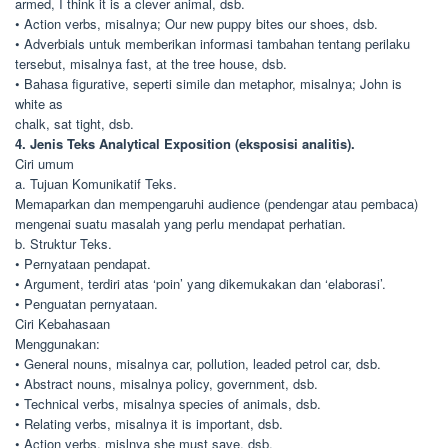
armed, I think it is a clever animal, dsb.
• Action verbs, misalnya; Our new puppy bites our shoes, dsb.
• Adverbials untuk memberikan informasi tambahan tentang perilaku
tersebut, misalnya fast, at the tree house, dsb.
• Bahasa figurative, seperti simile dan metaphor, misalnya; John is
white as
chalk, sat tight, dsb.
4. Jenis Teks Analytical Exposition (eksposisi analitis).
Ciri umum
a. Tujuan Komunikatif Teks.
Memaparkan dan mempengaruhi audience (pendengar atau pembaca)
mengenai suatu masalah yang perlu mendapat perhatian.
b. Struktur Teks.
• Pernyataan pendapat.
• Argument, terdiri atas ‘poin’ yang dikemukakan dan ‘elaborasi’.
• Penguatan pernyataan.
Ciri Kebahasaan
Menggunakan:
• General nouns, misalnya car, pollution, leaded petrol car, dsb.
• Abstract nouns, misalnya policy, government, dsb.
• Technical verbs, misalnya species of animals, dsb.
• Relating verbs, misalnya it is important, dsb.
• Action verbs, mislnya she must save, dsb.