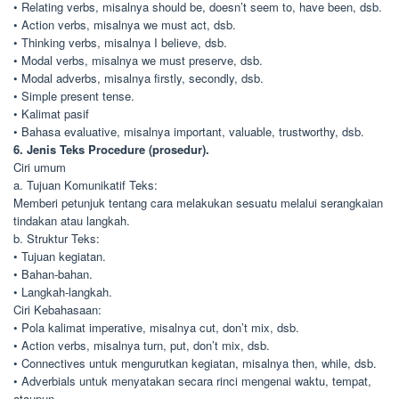
• Relating verbs, misalnya should be, doesn’t seem to, have been, dsb.
• Action verbs, misalnya we must act, dsb.
• Thinking verbs, misalnya I believe, dsb.
• Modal verbs, misalnya we must preserve, dsb.
• Modal adverbs, misalnya firstly, secondly, dsb.
• Simple present tense.
• Kalimat pasif
• Bahasa evaluative, misalnya important, valuable, trustworthy, dsb.
6. Jenis Teks Procedure (prosedur).
Ciri umum
a. Tujuan Komunikatif Teks:
Memberi petunjuk tentang cara melakukan sesuatu melalui serangkaian
tindakan atau langkah.
b. Struktur Teks:
• Tujuan kegiatan.
• Bahan-bahan.
• Langkah-langkah.
Ciri Kebahasaan:
• Pola kalimat imperative, misalnya cut, don’t mix, dsb.
• Action verbs, misalnya turn, put, don’t mix, dsb.
• Connectives untuk mengurutkan kegiatan, misalnya then, while, dsb.
• Adverbials untuk menyatakan secara rinci mengenai waktu, tempat,
ataupun