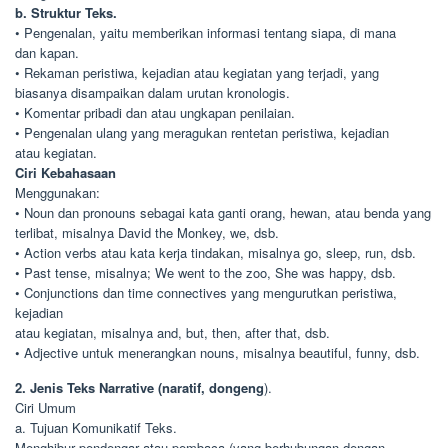
b. Struktur Teks.
• Pengenalan, yaitu memberikan informasi tentang siapa, di mana
dan kapan.
• Rekaman peristiwa, kejadian atau kegiatan yang terjadi, yang
biasanya disampaikan dalam urutan kronologis.
• Komentar pribadi dan atau ungkapan penilaian.
• Pengenalan ulang yang meragukan rentetan peristiwa, kejadian
atau kegiatan.
Ciri Kebahasaan
Menggunakan:
• Noun dan pronouns sebagai kata ganti orang, hewan, atau benda yang
terlibat, misalnya David the Monkey, we, dsb.
• Action verbs atau kata kerja tindakan, misalnya go, sleep, run, dsb.
• Past tense, misalnya; We went to the zoo, She was happy, dsb.
• Conjunctions dan time connectives yang mengurutkan peristiwa,
kejadian
atau kegiatan, misalnya and, but, then, after that, dsb.
• Adjective untuk menerangkan nouns, misalnya beautiful, funny, dsb.
2. Jenis Teks Narrative (naratif, dongeng
).
Ciri Umum
a. Tujuan Komunikatif Teks.
Menghibur pendengar atau pembaca (yang berhubungan dengan