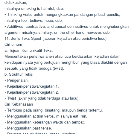
didiskusikan,
misalnya smoking is harmful, dsb.
• Thinking verbs untuk mengungkapkan pandangan pribadi penulis,
misalnya feel, believe, hope, dsb.
• Additives, contrastive, and causal connectives untuk menghubungkan
argumen, misalnya similary, on the other hand, however, dsb.
11. Jenis Teks Spoof (laporan kejadian atau peristiwa lucu).
Ciri umum
a. Tujuan Komunikatif Teks:
Menceritakan peristiwa aneh atau lucu berdasarkan kejadian dalam
kehidupan nyata yang bertujuan menghibur, yang biasa diakhiri dengan
sesuatu yang tidak terduga (twist).
b. Struktur Teks:
• Pengenalan.
• Kejadian/peristiwa/kegiatan 1.
• Kejadian/peristiwa/kegiatan 2.
• Twist (akhir yang tidak terduga atau lucu).
Ciri Kebahasaan
• Terfokus pada orang, binatang, maupun benda tertentu.
• Menggunakan action verbs, misalnya eat, run.
• Menggunakan keterangan waktu dan tempat.
• Menggunakan past tense.
• Disusun sesuai dengan urutan kejadian.