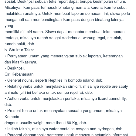
sosial. Deskripsi sebuah teks report dapat berupa kesimpulan umum.
Misalnya, ikan paus termasuk binatang mamalia karena ikan tersebut
melahirkan anaknya. Untuk membuat laporan semacam ini, siswa perlu
mengamati dan membandingkan ikan paus dengan binatang lainnya
yang
memiliki ciri-ciri sama. Siswa dapat mencoba membuat teks laporan
tentang, misalnya rumah sangat sederhana, warung tegal, sekolah,
rumah sakit, dsb.
b. Struktur Teks:
• Pernyataan umum yang menerangkan subjek laporan, keterangan
dan klasifikasinya.
• Deskripsi.
Ciri Kebahasaan
• General nouns, seperti Reptiles in komodo island, dsb.
• Relating verbs untuk menjelaskan cirri-ciri, misalnya reptile are scaly
animals (ciri ini berlaku untuk semua reptilia), dsb.
• Action verbs untuk menjelaskan perilaku, misalnya lizard cannot fly,
dsb.
• Present tense untuk menanyakan sesuatu yang umum, misalnya
Komodo
dragons usually weight more than 160 Kg, dsb.
• Istilah teknis, misalnya water contains oxygen and hydrogen, dsb.
• Paragraf dengan topik sentence untuk menyusun sejumlah informasi.