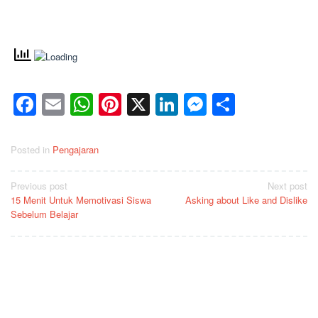
Facebook
Email
WhatsApp
Pinterest
X
LinkedIn
Messenge
Share
Posted in
Pengajaran
Post
Previous post
Next post
15 Menit Untuk Memotivasi Siswa
Asking about Like and Dislike
navigation
Sebelum Belajar