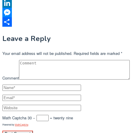
X
LinkedIn
Messenger
Share
Leave a Reply
Your email address will not be published.
Required fields are marked
*
Comment
Math Captcha
30 −
= twenty nine
Powered by
MathCaptcha