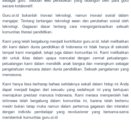
sebagai guru. Sebuah web pendidikan yang dibangun oleh para guru
secara kolaboratif.
Guru.or.id bukanlah inovasi teknologi, namun inovasi sosial dalam
mengajar. Tentang tantangan teknologi awan dan perubahan sosial oleh
teknologi. Gagasan dasar tentang cara mengorganisasikan sebuah
komunitas literasi pendidikan.
Kami yang telah bergabung menjadi kontributor guru.or.id, telah melibatkan
diri kami dalam dunia pendidikan di Indonesia ini tidak hanya di sekolah
tempat kami mengabdi, tetapi juga dalam komunitas ini. Kami melibatkan
diri untuk iklas dalam upaya mencatat dengan cermat petualangan-
petualangan kami dalam mendidik anak bangsa dan merangkum sebagai
pengetahuan manusia dalam dunia pendidikan. Sebuah pengalaman yang
memesona.
Kami hanya bisa berharap bahwa setidaknya sekali dalam hidup ini Anda
dapat menjadi bagian dari sesuatu yang sedahsyat ini yang bertujuan
memajukan prestasi manusia Indonesia. Kami merasa memperoleh hak
istimewa telah bergabung dalam komunitas ini, karena telah bertemu
meski bukan tatap muka namun dalam pertemua gagasan dan interaksi
dengan individu pembelajar yang revolusioner yang bersama-sama
membentuk komunitas guru.or.id