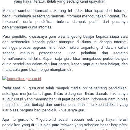
yang kaya literatur. itulah yang sedang kami upayakan
Mencari sumber informasi sekarang ini tidak bisa lepas dari internet,
begitu mudahnya seseorang mencari informasi menggunakan internet. Tak
terkecuali, dunia pendidikan terkena dampak positif dari pesatnya
perkembangan dunia infomasi.
Para pendidik, khususnya guru bisa langsung belajar kepada siapa saja
dan berinteraksi kepada pakar manapun di dunia ini dengan internet,
sehingga proses
upgrade
ilmu tidak melulu tergantung di dalam kuliah
sarjana ataupun pascasarjana, juga pelatihan dan kegiatan
formal/ceremonial lain. Kapan saja guru bisa mengakses perkembangan
dunia pendidikan dalam dan luar negeri, kapan saja guru bisa belajar, dari
mana saja guru bisa mengembangkan diri.
Pada saat ini, guru.or.id telah menjadi media online tentang pendidikan,
sekaligus menjembatani guru lintas bidang dan lintas daerah. Tak hanya
itu guru.or.id yang memang baru di jagat pendidikan Indonesia namun bisa
menjadi sumber berbagi dan sumber pencarian ilmu kependidikan yang
luar biasa berguna bagi pendidik, khususnya guru.
Apa itu guru.or.id ? guru.or.id adalah sebuah web yang kaya literasi
pendidikan yang di tulis oleh para relawan yang sebagian besar berprofesi