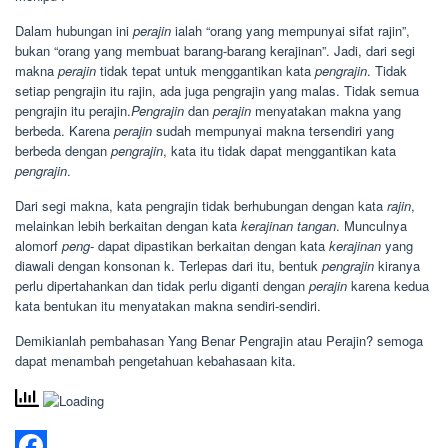
Dalam hubungan ini
perajin
ialah “orang yang mempunyai sifat rajin”,
bukan “orang yang membuat barang-barang kerajinan”. Jadi, dari segi
makna
perajin
tidak tepat untuk menggantikan kata
pengrajin
. Tidak
setiap pengrajin itu rajin, ada juga pengrajin yang malas. Tidak semua
pengrajin itu perajin.
Pengrajin
dan
perajin
menyatakan makna yang
berbeda. Karena
perajin
sudah mempunyai makna tersendiri yang
berbeda dengan
pengrajin
, kata itu tidak dapat menggantikan kata
pengrajin
.
Dari segi makna, kata pengrajin tidak berhubungan dengan kata
rajin
,
melainkan lebih berkaitan dengan kata
kerajinan tangan
. Munculnya
alomorf
peng-
dapat dipastikan berkaitan dengan kata
kerajinan
yang
diawali dengan konsonan k. Terlepas dari itu, bentuk
pengrajin
kiranya
perlu dipertahankan dan tidak perlu diganti dengan
perajin
karena kedua
kata bentukan itu menyatakan makna sendiri-sendiri.
Demikianlah pembahasan Yang Benar Pengrajin atau Perajin? semoga
dapat menambah pengetahuan kebahasaan kita.