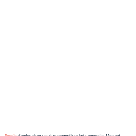
Perajin
dimaksudkan untuk menggantikan kata pengrajin. Menurut