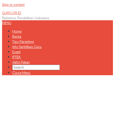
Skip to content
GURU.OR.ID
Referensi Pendidikan Indonesia
MENU
Home
Berita
Tips Parenting
Info Sertifikasi Guru
Event
IPTEK
Akhir Pekan
Close Menu