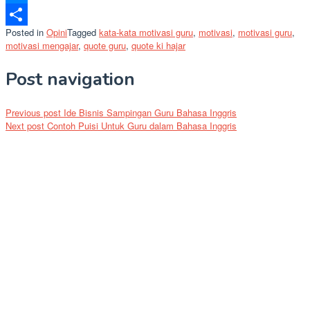
Messenger
Posted in
Opini
Tagged
kata-kata motivasi guru
,
motivasi
,
motivasi guru
,
Share
motivasi mengajar
,
quote guru
,
quote ki hajar
Post navigation
Previous post
Ide Bisnis Sampingan Guru Bahasa Inggris
Next post
Contoh Puisi Untuk Guru dalam Bahasa Inggris