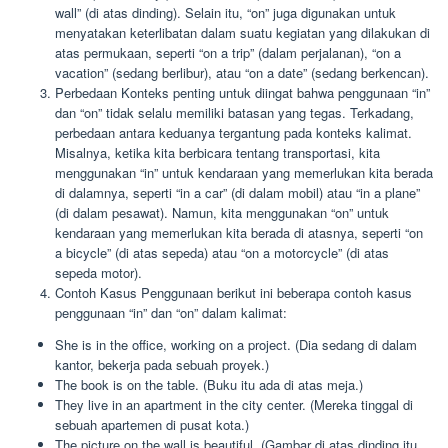
wall” (di atas dinding). Selain itu, “on” juga digunakan untuk
menyatakan keterlibatan dalam suatu kegiatan yang dilakukan di
atas permukaan, seperti “on a trip” (dalam perjalanan), “on a
vacation” (sedang berlibur), atau “on a date” (sedang berkencan).
Perbedaan Konteks penting untuk diingat bahwa penggunaan “in”
dan “on” tidak selalu memiliki batasan yang tegas. Terkadang,
perbedaan antara keduanya tergantung pada konteks kalimat.
Misalnya, ketika kita berbicara tentang transportasi, kita
menggunakan “in” untuk kendaraan yang memerlukan kita berada
di dalamnya, seperti “in a car” (di dalam mobil) atau “in a plane”
(di dalam pesawat). Namun, kita menggunakan “on” untuk
kendaraan yang memerlukan kita berada di atasnya, seperti “on
a bicycle” (di atas sepeda) atau “on a motorcycle” (di atas
sepeda motor).
Contoh Kasus Penggunaan berikut ini beberapa contoh kasus
penggunaan “in” dan “on” dalam kalimat:
She is in the office, working on a project. (Dia sedang di dalam
kantor, bekerja pada sebuah proyek.)
The book is on the table. (Buku itu ada di atas meja.)
They live in an apartment in the city center. (Mereka tinggal di
sebuah apartemen di pusat kota.)
The picture on the wall is beautiful. (Gambar di atas dinding itu