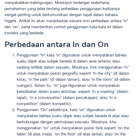
menyebabkan kebingungan. Meskipun terdengar sederhana,
pemahaman yang jelas tentang perbedaan penggunaan keduanya
sangat penting untuk berkomunikasi dengan tepat dalam bahasa
Inggris. Artikel ini akan menjelaskan secara rinci perbedaan antara “in”
dan “on”, serta memberikan contoh penggunaan kata-kata ini dalam
konteks yang berbeda.
Perbedaan antara In dan On
Penggunaan “In” kata “in” digunakan untuk menyatakan bahwa
suatu objek atau subjek berada di dalam area tertentu atau
sedang terlibat dalam sesuatu. Misalnya, kita menggunakan “in”
untuk menyatakan posisi geografis seperti “in the city” (di dalam
kota), “in the park” (di dalam taman), atau “in the room” (di dalam
ruangan). Selain itu, “in” juga digunakan untuk menyatakan
keterlibatan dalam suatu aktivitas, seperti “in a meeting” (dalam
rapat), “in a conversation” (dalam percakapan), atau “in a
competition” (dalam kompetisi).
Penggunaan “On” sebaliknya, kata “on” digunakan untuk
menyatakan bahwa suatu objek atau subjek berada di atas atau
berhubungan dengan permukaan sesuatu. Misalnya, kita
menggunakan “on” untuk menyatakan posisi fisik seperti “on the
table” (di atas meja), “on the floor” (di atas lantai), atau “on the