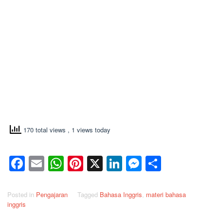
170 total views
, 1 views today
Facebook
Email
WhatsApp
Pinterest
X
LinkedIn
Messenge
Share
Posted in
Pengajaran
Tagged
Bahasa Inggris
,
materi bahasa
inggris