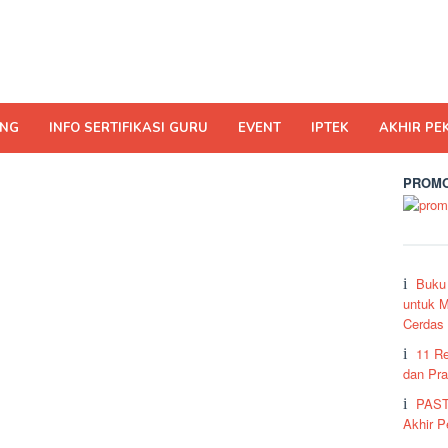
ING
INFO SERTIFIKASI GURU
EVENT
IPTEK
AKHIR PE
PROMO
Buku
untuk M
Cerdas
11 R
dan Pra
PAST
Akhir 