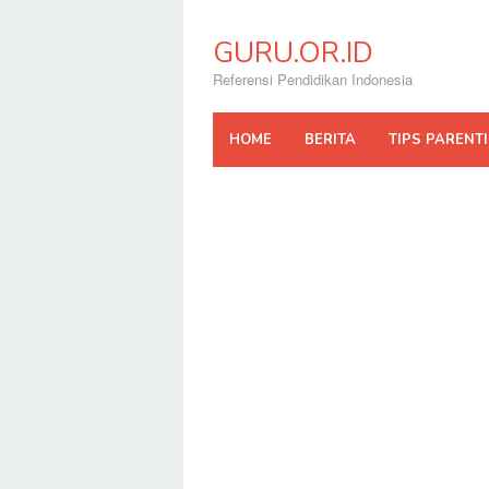
Skip
to
GURU.OR.ID
content
Referensi Pendidikan Indonesia
HOME
BERITA
TIPS PARENT