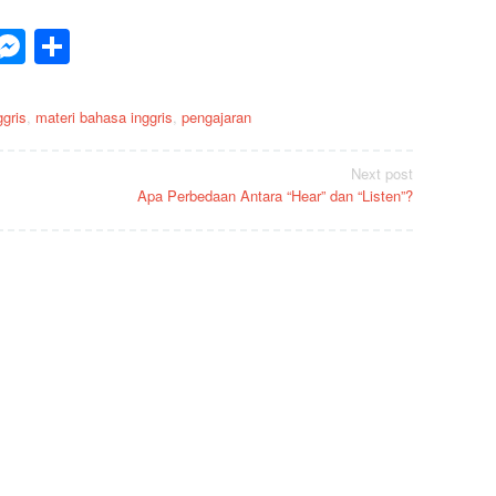
p
est
inkedIn
Messenger
Share
gris
,
materi bahasa inggris
,
pengajaran
Next post
Apa Perbedaan Antara “Hear” dan “Listen”?