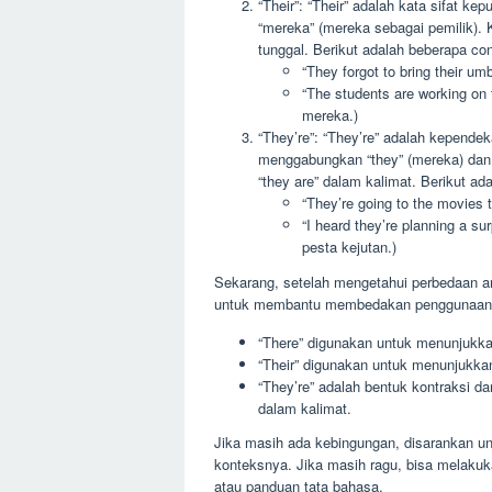
“Their”: “Their” adalah kata sifat 
“mereka” (mereka sebagai pemilik). K
tunggal. Berikut adalah beberapa c
“They forgot to bring their 
“The students are working on 
mereka.)
“They’re”: “They’re” adalah kependeka
menggabungkan “they” (mereka) dan “
“they are” dalam kalimat. Berikut a
“They’re going to the movies 
“I heard they’re planning a 
pesta kejutan.)
Sekarang, setelah mengetahui perbedaan antar
untuk membantu membedakan penggunaan 
“There” digunakan untuk menunjukka
“Their” digunakan untuk menunjukka
“They’re” adalah bentuk kontraksi da
dalam kalimat.
Jika masih ada kebingungan, disarankan u
konteksnya. Jika masih ragu, bisa melakuk
atau panduan tata bahasa.