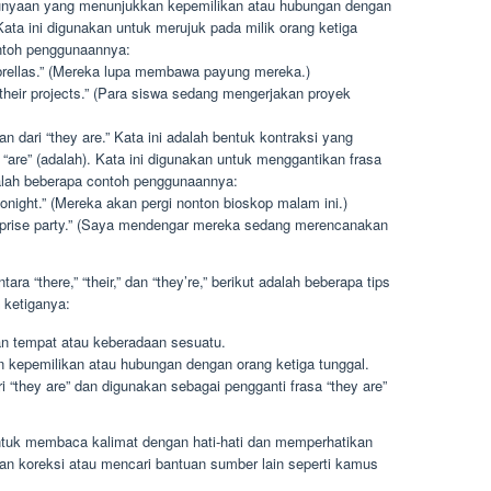
kepunyaan yang menunjukkan kepemilikan atau hubungan dengan
ata ini digunakan untuk merujuk pada milik orang ketiga
ontoh penggunaannya:
umbrellas.” (Mereka lupa membawa payung mereka.)
their projects.” (Para siswa sedang mengerjakan proyek
n dari “they are.” Kata ini adalah bentuk kontraksi yang
are” (adalah). Kata ini digunakan untuk menggantikan frasa
dalah beberapa contoh penggunaannya:
tonight.” (Mereka akan pergi nonton bioskop malam ini.)
surprise party.” (Saya mendengar mereka sedang merencanakan
a “there,” “their,” dan “they’re,” berikut adalah beberapa tips
ketiganya:
n tempat atau keberadaan sesuatu.
n kepemilikan atau hubungan dengan orang ketiga tunggal.
ri “they are” dan digunakan sebagai pengganti frasa “they are”
ntuk membaca kalimat dengan hati-hati dan memperhatikan
an koreksi atau mencari bantuan sumber lain seperti kamus