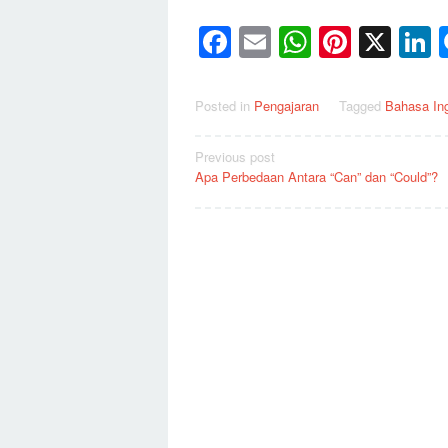
Facebook
Email
WhatsAp
Pinter
X
L
Posted in
Pengajaran
Tagged
Bahasa Ing
Post
Previous post
Apa Perbedaan Antara “Can” dan “Could”?
navigation