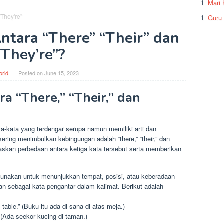
Mari 
Guru
tara “There” “Their” dan
“They’re”?
orid
Posted on
June 15, 2023
a “There,” “Their,” dan
ata-kata yang terdengar serupa namun memiliki arti dan
ring menimbulkan kebingungan adalah “there,” “their,” dan
jelaskan perbedaan antara ketiga kata tersebut serta memberikan
igunakan untuk menunjukkan tempat, posisi, atau keberadaan
kan sebagai kata pengantar dalam kalimat. Berikut adalah
 table.” (Buku itu ada di sana di atas meja.)
” (Ada seekor kucing di taman.)