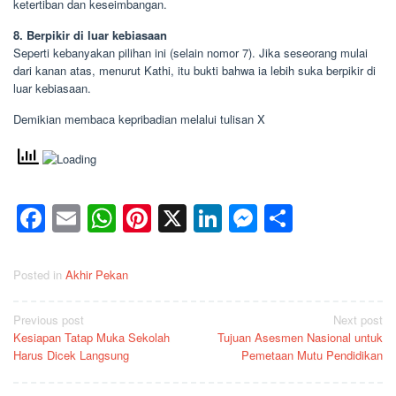
ketertiban dan keseimbangan.
8. Berpikir di luar kebiasaan
Seperti kebanyakan pilihan ini (selain nomor 7). Jika seseorang mulai
dari kanan atas, menurut Kathi, itu bukti bahwa ia lebih suka berpikir di
luar kebiasaan.
Demikian membaca kepribadian melalui tulisan X
Facebook
Email
WhatsApp
Pinterest
X
LinkedIn
Messenge
Share
Posted in
Akhir Pekan
Post
Previous post
Next post
Kesiapan Tatap Muka Sekolah
Tujuan Asesmen Nasional untuk
navigation
Harus Dicek Langsung
Pemetaan Mutu Pendidikan