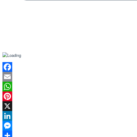
Facebook
Email
WhatsApp
Pinterest
X
LinkedIn
Messenger