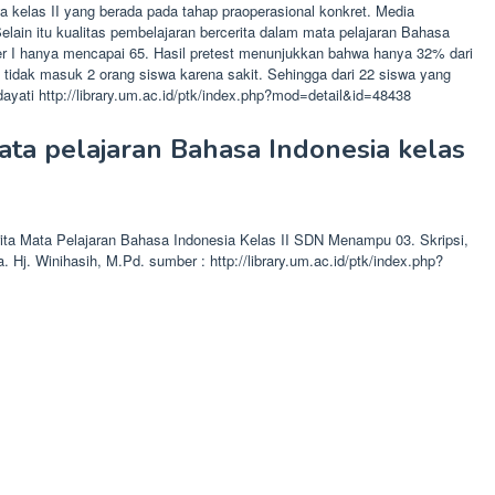
kelas II yang berada pada tahap praoperasional konkret. Media
Selain itu kualitas pembelajaran bercerita dalam mata pelajaran Bahasa
ter I hanya mencapai 65. Hasil pretest menunjukkan bahwa hanya 32% dari
tidak masuk 2 orang siswa karena sakit. Sehingga dari 22 siswa yang
ayati http://library.um.ac.id/ptk/index.php?mod=detail&id=48438
ta pelajaran Bahasa Indonesia kelas
ta Mata Pelajaran Bahasa Indonesia Kelas II SDN Menampu 03. Skripsi,
. Winihasih, M.Pd. sumber : http://library.um.ac.id/ptk/index.php?