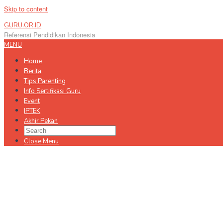
Skip to content
GURU.OR.ID
Referensi Pendidikan Indonesia
MENU
Home
Berita
Tips Parenting
Info Sertifikasi Guru
Event
IPTEK
Akhir Pekan
Close Menu