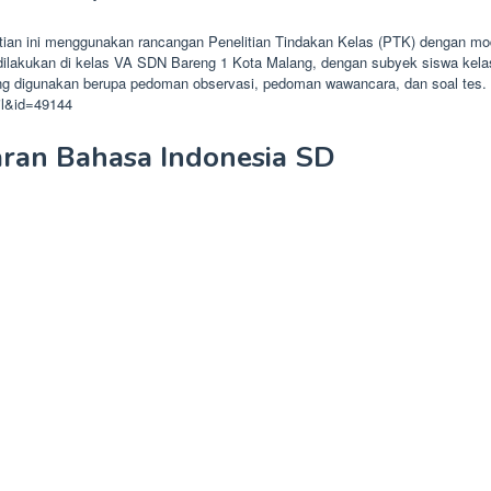
itian ini menggunakan rancangan Penelitian Tindakan Kelas (PTK) dengan mod
an ini dilakukan di kelas VA SDN Bareng 1 Kota Malang, dengan subyek siswa 
ng digunakan berupa pedoman observasi, pedoman wawancara, dan soal tes. Data
ail&id=49144
ran Bahasa Indonesia SD