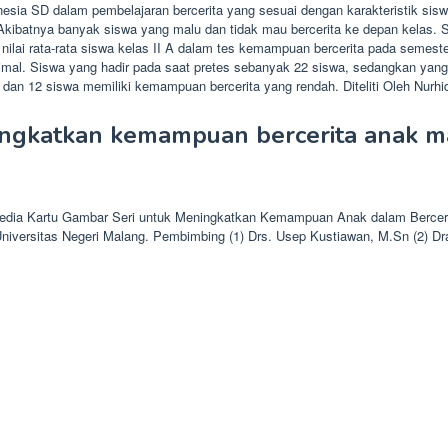
a SD dalam pembelajaran bercerita yang sesuai dengan karakteristik siswa 
a. Akibatnya banyak siswa yang malu dan tidak mau bercerita ke depan kelas. 
nilai rata-rata siswa kelas II A dalam tes kemampuan bercerita pada semes
imal. Siswa yang hadir pada saat pretes sebanyak 22 siswa, sedangkan yang 
dan 12 siswa memiliki kemampuan bercerita yang rendah. Diteliti Oleh Nurhid
ingkatkan kemampuan bercerita anak ma
 Media Kartu Gambar Seri untuk Meningkatkan Kemampuan Anak dalam Berceri
rsitas Negeri Malang. Pembimbing (1) Drs. Usep Kustiawan, M.Sn (2) Dra. Hj