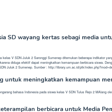
esia SD wayang kertas sebagi media u
siswa kelas V SDN Juluk 2 Saronggi Sumenep ditemukan beberapa indikator y
a karena diduga efektif dapat meningkatkan kemampuan berbicara siswa. Den
N Juluk 2 Sumenep. Sumber : http://library.um.ac.id/ptk/index.php?mod=d
ing untuk meningkatkan kemampuan me
ngarang bahasa Indonesia pada siswa kelas V SDN Tulus Rejo 2 MAlang o
 keterampilan berbicara untuk Media P