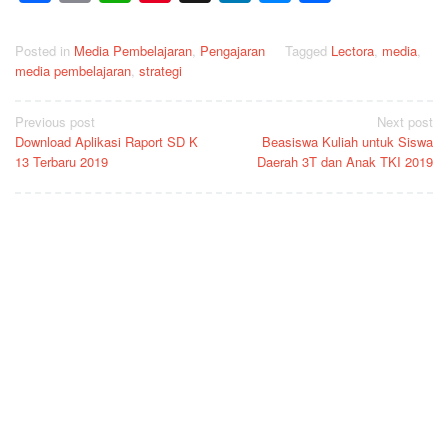
Posted in
Media Pembelajaran
,
Pengajaran
Tagged
Lectora
,
media
,
media pembelajaran
,
strategi
Post
Previous post
Next post
Download Aplikasi Raport SD K
Beasiswa Kuliah untuk Siswa
navigation
13 Terbaru 2019
Daerah 3T dan Anak TKI 2019