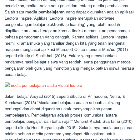
pendidikan, berikut salah satu penelitian tentang media pembelajaran.
Salah satu
media pembelajaran
yang dapat digunakan adalah aplikasi
Lectora Inspire. Aplikasi Lectora Inspire merupakan software
pengembangan belajar elektronik (e-learning) yang relatif mudah
diaplikasikan atau diterapkan karena tidaks memerlukan pemahaman
bahasa pemrograman yang canggih. Karena aplikasi Lectora Inspire
memiliki antarmuka yang familiar dengan kita yang telah mengenal
maupun menguasai aplikasi Microsoft Office menurut Mas’ud (2011)
seperti dikutip di Shalikhah (2016). Faktor yang menyebabkan
rendahnya hasil belajar siswa yang rendah, serta penggunaan metode
pengajaran oleh guru yang monoton yang mengakibatkan siswa merasa
bosan belajar.
dalam belajar Arsyad (2015) seperti dikutip di Primadona, Nehru, &
Kurniawan (2013) “Media pembelajaran adalah sebuah alat yang
berfungsi dan dapat digunakan untuk menyampaikan pesan
pembelajaran. Pembelajaran adalah proses komunikasi antara
pembelajar, pengajar, dan bahan ajar.” Menurut Kadek Suartama (2010)
seperti dikutip Heni Suryaningsih (2015). Selanjutnya media pengajaran
adalah sebuah media perentara yang dapat difungsikan untuk
menyalurkan pesan, merangsang pikiran, perasaan, dan kemauan siswa