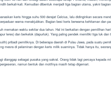
erkali-kali. Kemudian dibentuk menjadi tiga bagian utama, yakni bagian bada
naskan keris hingga suhu 500 derajat Celcius, lalu didinginkan secara mend
erpaduan warna menakjubkan. Bagian besi keris berwarna kehitaman dan pam
 memakan waktu sekitar dua tahun. Hal ini berkaitan dengan pemilihan hari b
ur leres) dan berkelok (dapurluk). Yang paling pendek memiliki tiga luk dan t
esulih) pribadi pemiliknya. Di beberapa daerah di Pulau Jawa, pada suatu per
ng mesra di pelaminan dengan keris milik suaminya. Tidak hanya itu, seorang
 lagi dianggap sebagai pusaka yang sakral. Orang tidak lagi percaya kepada
 pergeseran, namun bentuk dan motifnya masih tetap digemari.