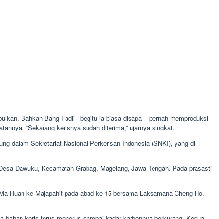
umpulkan. Bahkan Bang Fadli –begitu ia biasa disapa – pernah memproduksi
tannya. “Sekarang kerisnya sudah diterima,” ujarnya singkat.
bung dalam Sekretariat Nasional Perkerisan Indonesia (SNKI), yang di
-
 di Desa Dawuku, Kecamatan Grabag, Magelang, Jawa Tengah. Pada prasasti
n Ma-Huan ke Majapahit pada abad ke-15 bersama Laksamana Cheng Ho.
pa bahan keris terus menerus sampai kadar karbonnya berkurang. Kedua,