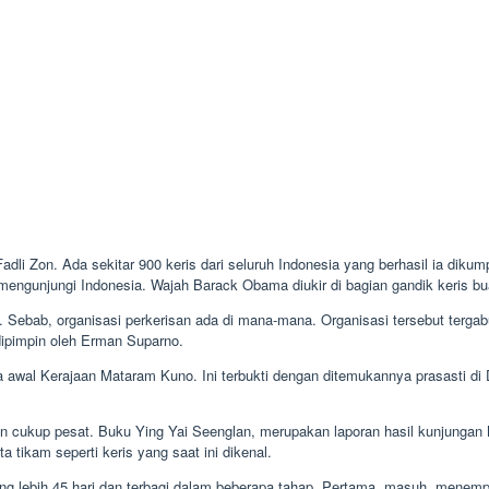
Fadli Zon. Ada sekitar 900 keris dari seluruh Indonesia yang berhasil ia dik
 mengunjungi Indonesia. Wajah Barack Obama diukir di bagian gandik keris bua
s. Sebab, organisasi perkerisan ada di mana-mana. Organisasi tersebut terga
dipimpin oleh Erman Suparno.
pada awal Kerajaan Mataram Kuno. Ini terbukti dengan ditemukannya prasasti
n cukup pesat. Buku Ying Yai Seenglan, merupakan laporan hasil kunjunga
a tikam seperti keris yang saat ini dikenal.
ang lebih 45 hari dan terbagi dalam beberapa tahap. Pertama, masuh, menem