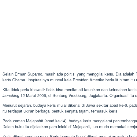
Selain Erman Suparno, masih ada politisi yang menggilai keris. Dia adalah 
keris Obama. Inspirasinya muncul kala Presiden Amerika berkulit hitam itu
Kita tidak perlu khawatir tidak bisa menikmati keunikan dan keindahan keri
launching
12 Maret 2006, di Benteng Vredeburg, Jogjakarta. Organisasi itu 
Menurut sejarah, budaya keris mulai dikenal di Jawa sekitar abad ke-6, 
itu terdapat ukiran berbagai bentuk senjata tajam, termasuk keris.
Pada zaman Majapahit (abad ke-14), budaya keris mengalami perkembanga
Dalam buku itu dijelaskan para lelaki di Majapahit, tua-muda memakai senjat
Keris dibuat seorang mpu. Keris bermutu tinggi dibuat memakan waktu kur