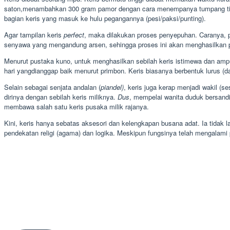
saton,menambahkan 300 gram pamor dengan cara menempanya tumpang tindih b
bagian keris yang masuk ke hulu pegangannya (pesi/paksi/punting).
Agar tampilan keris
perfect
, maka dilakukan proses penyepuhan. Caranya, pa
senyawa yang mengandung arsen, sehingga proses ini akan menghasilkan p
Menurut pustaka kuno, untuk menghasilkan sebilah keris istimewa dan ampuh
hari yangdianggap baik menurut primbon. Keris biasanya berbentuk lurus (dap
Selain sebagai senjata andalan (
piandel)
, keris juga kerap menjadi wakil (s
dirinya dengan sebilah keris miliknya.
Dus
, mempelai wanita duduk bersandi
membawa salah satu keris pusaka milik rajanya.
Kini, keris hanya sebatas aksesori dan kelengkapan busana adat. Ia tidak
pendekatan religi (agama) dan logika. Meskipun fungsinya telah mengalami