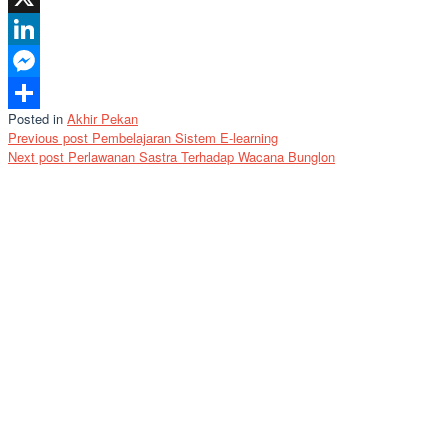
X
LinkedIn
Messenger
Posted in
Akhir Pekan
Share
Post
Previous post
Pembelajaran Sistem E-learning
Next post
Perlawanan Sastra Terhadap Wacana Bunglon
navigation