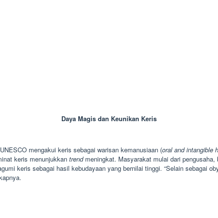
Daya Magis dan Keunikan Keris
. UNESCO mengakui keris sebagai warisan kemanusiaan (
oral and intangible 
minat keris menunjukkan
trend
meningkat. Masyarakat mulai dari pengusaha, b
umi keris sebagai hasil kebudayaan yang bernilai tinggi. “Selain sebagai oby
gkapnya.