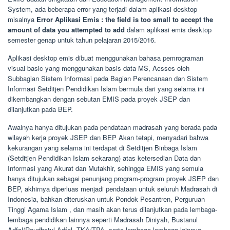
System, ada beberapa error yang terjadi dalam aplikasi desktop
misalnya
Error Aplikasi Emis : the field is too small to accept the
amount of data you attempted to add
dalam aplikasi emis desktop
semester genap untuk tahun pelajaran 2015/2016.
Aplikasi desktop emis dibuat menggunakan bahasa pemrograman
visual basic yang menggunakan basis data MS, Acsses oleh
Subbagian Sistem Informasi pada Bagian Perencanaan dan Sistem
Informasi Setditjen Pendidikan Islam bermula dari yang selama ini
dikembangkan dengan sebutan EMIS pada proyek JSEP dan
dilanjutkan pada BEP.
Awalnya hanya ditujukan pada pendataan madrasah yang berada pada
wilayah kerja proyek JSEP dan BEP Akan tetapi, menyadari bahwa
kekurangan yang selama ini terdapat di Setditjen Binbaga Islam
(Setditjen Pendidikan Islam sekarang) atas ketersedian Data dan
Informasi yang Akurat dan Mutakhir, sehingga EMIS yang semula
hanya ditujukan sebagai penunjang program-program proyek JSEP dan
BEP, akhirnya diperluas menjadi pendataan untuk seluruh Madrasah di
Indonesia, bahkan diteruskan untuk Pondok Pesantren, Perguruan
Tinggi Agama Islam , dan masih akan terus dilanjutkan pada lembaga-
lembaga pendidikan lainnya seperti Madrasah Diniyah, Bustanul
Adfal/Raudhatul Adfal, TKA/TPA, serta lembaga-lembaga lainnya.