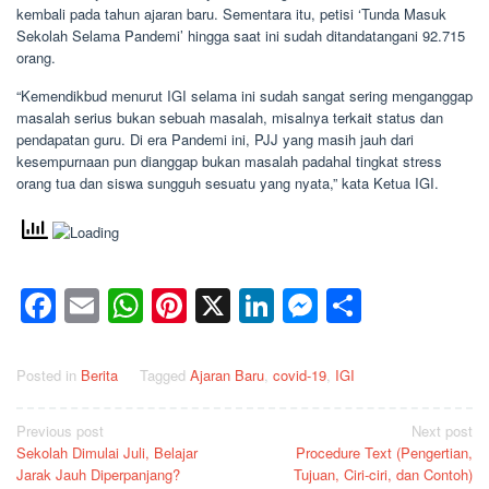
kembali pada tahun ajaran baru. Sementara itu, petisi ‘Tunda Masuk
Sekolah Selama Pandemi’ hingga saat ini sudah ditandatangani 92.715
orang.
“Kemendikbud menurut IGI selama ini sudah sangat sering menganggap
masalah serius bukan sebuah masalah, misalnya terkait status dan
pendapatan guru. Di era Pandemi ini, PJJ yang masih jauh dari
kesempurnaan pun dianggap bukan masalah padahal tingkat stress
orang tua dan siswa sungguh sesuatu yang nyata,” kata Ketua IGI.
Facebook
Email
WhatsApp
Pinterest
X
LinkedIn
Messenge
Share
Posted in
Berita
Tagged
Ajaran Baru
,
covid-19
,
IGI
Post
Previous post
Next post
Sekolah Dimulai Juli, Belajar
Procedure Text (Pengertian,
navigation
Jarak Jauh Diperpanjang?
Tujuan, Ciri-ciri, dan Contoh)