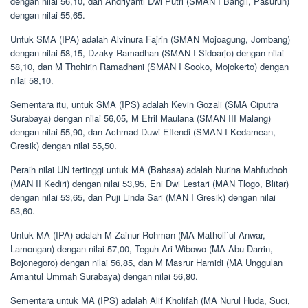
dengan nilai 56,10, dan Andriyanti Dwi Putri (SMAN I Bangil, Pasurun)
dengan nilai 55,65.
Untuk SMA (IPA) adalah Alvinura Fajrin (SMAN Mojoagung, Jombang)
dengan nilai 58,15, Dzaky Ramadhan (SMAN I Sidoarjo) dengan nilai
58,10, dan M Thohirin Ramadhani (SMAN I Sooko, Mojokerto) dengan
nilai 58,10.
Sementara itu, untuk SMA (IPS) adalah Kevin Gozali (SMA Ciputra
Surabaya) dengan nilai 56,05, M Efril Maulana (SMAN III Malang)
dengan nilai 55,90, dan Achmad Duwi Effendi (SMAN I Kedamean,
Gresik) dengan nilai 55,50.
Peraih nilai UN tertinggi untuk MA (Bahasa) adalah Nurina Mahfudhoh
(MAN II Kediri) dengan nilai 53,95, Eni Dwi Lestari (MAN Tlogo, Blitar)
dengan nilai 53,65, dan Puji Linda Sari (MAN I Gresik) dengan nilai
53,60.
Untuk MA (IPA) adalah M Zainur Rohman (MA Matholi`ul Anwar,
Lamongan) dengan nilai 57,00, Teguh Ari Wibowo (MA Abu Darrin,
Bojonegoro) dengan nilai 56,85, dan M Masrur Hamidi (MA Unggulan
Amantul Ummah Surabaya) dengan nilai 56,80.
Sementara untuk MA (IPS) adalah Alif Kholifah (MA Nurul Huda, Suci,