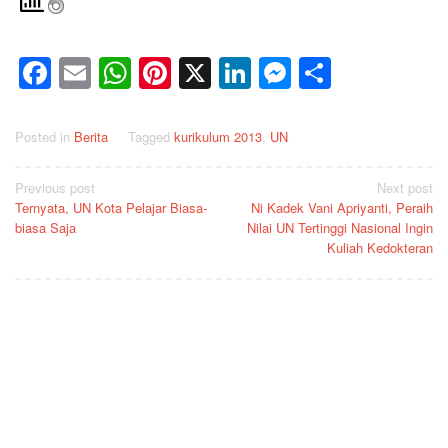
Facebook
Email
WhatsApp
Pinterest
X
LinkedIn
Messenge
Share
Posted in
Berita
Tagged
kurikulum 2013
,
UN
Post
Previous post
Next post
Ternyata, UN Kota Pelajar Biasa-
Ni Kadek Vani Apriyanti, Peraih
navigation
biasa Saja
Nilai UN Tertinggi Nasional Ingin
Kuliah Kedokteran