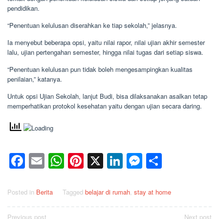
pendidikan.
“Penentuan kelulusan diserahkan ke tiap sekolah,” jelasnya.
Ia menyebut beberapa opsi, yaitu nilai rapor, nilai ujian akhir semester
lalu, ujian pertengahan semester, hingga nilai tugas dari setiap siswa.
“Penentuan kelulusan pun tidak boleh mengesampingkan kualitas
penilaian,” katanya.
Untuk opsi Ujian Sekolah, lanjut Budi, bisa dilaksanakan asalkan tetap
memperhatikan protokol kesehatan yaitu dengan ujian secara daring.
Facebook
Email
WhatsApp
Pinterest
X
LinkedIn
Messenge
Share
Posted in
Berita
Tagged
belajar di rumah
,
stay at home
Post
Previous post
Next post