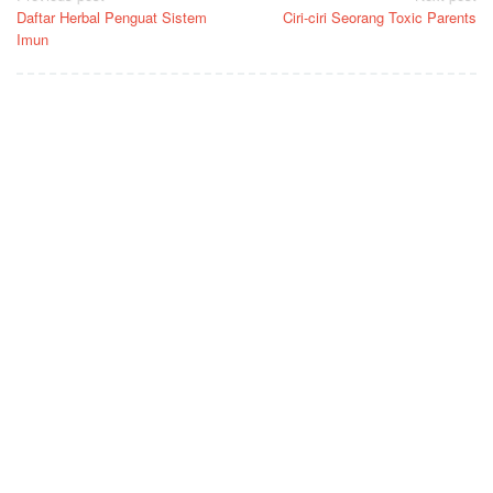
Daftar Herbal Penguat Sistem
Ciri-ciri Seorang Toxic Parents
navigation
Imun