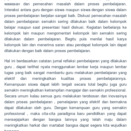
wawasan dan pemecahan masalah dalam proses pembelajaran.
Interaksi antara guru dengan siswa maupun siswa dengan siswa dalam
proses pembelajaran berjalan sangat baik. Diskusi pemecahan masalah
dalam pembelajaran semakin sering dilakukan baik dalam kelompok
belajar maupun saat presentasi hasil diskusi. Kegiatan berbelanja ke
kelompok lain maupun mengomentari kelompok lain semakin sering
dilakukan dalam pembelajaran. Begitu pula menilai hasil karya
kelompok lain dan menerima saran atau pendapat kelompok lain dapat
dilakukan dengan baik dalam proses pembelajaran.
Hal ini berdasarkan catatan jurnal refleksi pembelajaran yang dilakukan
guru , dapat terlihat nyata menggunakan lembar kerja maupun lembar
tugas yang baik sangat membantu guru melakukan pembelajaran yang
efektif dan meningkatkan kualitas proses pembelajarannya.
Kemampuan siswa dapat lebih tergali secara total begitu juga guru
semakin meningkatkan ketrampilan mengajar dan semakin professional.
Secara umum kalau semua guru melakukan terobosan dan inovasinya
dalam proses pembelajaran , pemelajaran yang efektif dan bermakna
dapat dilakukan oleh guru. Dengan kemampuan guru yang semakin
professional , maka cita-cita paradigma baru pendidikan yang dapat
mensejajarkan dengan bangsa lainnya yang telah maju dalam
meningkatkan harkat dan martabat bangsa dapat segera kita wujudkan
bersama.