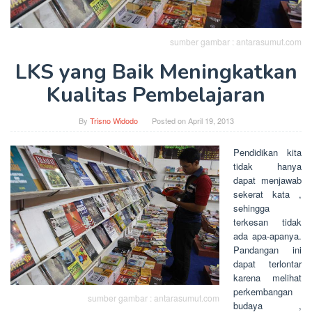
sumber gambar : antarasumut.com
LKS yang Baik Meningkatkan
Kualitas Pembelajaran
By
Trisno Widodo
Posted on
April 19, 2013
Pendidikan kita
tidak hanya
dapat menjawab
sekerat kata ,
sehingga
terkesan tidak
ada apa-apanya.
Pandangan ini
dapat terlontar
karena melihat
perkembangan
sumber gambar : antarasumut.com
budaya ,