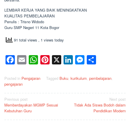
LEMBAR KERJA YANG BAIK MENINGKATKAN
KUALITAS PEMBELAJARAN
Penulis : Trisno Widodo
Guru SMP Negeri 11 Kota Bogor
91 total views
, 1 views today
Facebook
Email
WhatsApp
Pinterest
X
LinkedIn
Messenge
Share
Posted in
Pengajaran
Tagged
Buku
,
kurikulum
,
pembelajaran
,
pengajaran
Post
Previous post
Next post
Memberdayakan MGMP Sesuai
Tidak Ada Siswa Bodoh dalam
navigation
Kebutuhan Guru
Pendidikan Modern