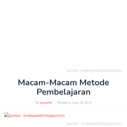
gambar : smajayasakti.blogspot.com
Macam-Macam Metode
Pembelajaran
By
guruorid
Posted on
June 13, 2013
gambar : smajayasakti.blogspot.com