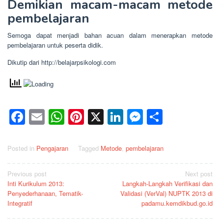
Demikian macam-macam metode
pembelajaran
Semoga dapat menjadi bahan acuan dalam menerapkan metode
pembelajaran untuk peserta didik.
Dikutip dari http://belajarpsikologi.com
Facebook
Email
WhatsApp
Pinterest
X
LinkedIn
Messenge
Share
Posted in
Pengajaran
Tagged
Metode
,
pembelajaran
Post
Previous post
Next post
Inti Kurikulum 2013:
Langkah-Langkah Verifikasi dan
navigation
Penyederhanaan, Tematik-
Validasi (VerVal) NUPTK 2013 di
Integratif
padamu.kemdikbud.go.id