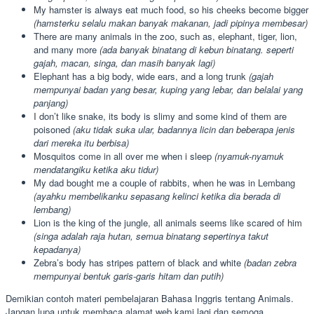
My hamster is always eat much food, so his cheeks become bigger
(hamsterku selalu makan banyak makanan, jadi pipinya membesar)
There are many animals in the zoo, such as, elephant, tiger, lion,
and many more
(ada banyak binatang di kebun binatang. seperti
gajah, macan, singa, dan masih banyak lagi)
Elephant has a big body, wide ears, and a long trunk
(gajah
mempunyai badan yang besar, kuping yang lebar, dan belalai yang
panjang)
I don’t like snake, its body is slimy and some kind of them are
poisoned
(aku tidak suka ular, badannya licin dan beberapa jenis
dari mereka itu berbisa)
Mosquitos come in all over me when i sleep
(nyamuk-nyamuk
mendatangiku ketika aku tidur)
My dad bought me a couple of rabbits, when he was in Lembang
(ayahku membelikanku sepasang kelinci ketika dia berada di
lembang)
Lion is the king of the jungle, all animals seems like scared of him
(singa adalah raja hutan, semua binatang sepertinya takut
kepadanya)
Zebra’s body has stripes pattern of black and white
(badan zebra
mempunyai bentuk garis-garis hitam dan putih)
Demikian contoh materi pembelajaran Bahasa Inggris tentang Animals.
Jangan lupa untuk membaca alamat web kami lagi dan semoga