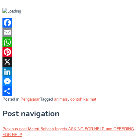
Facebook
Email
WhatsApp
Pinterest
X
LinkedIn
Messenger
Posted in
Pengajaran
Tagged
animals
,
contoh kalimat
Share
Post navigation
Previous post
Materi Bahasa Inggris ASKING FOR HELP and OFFERING
FOR HELP