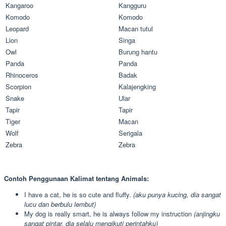
Kangaroo
Kangguru
Komodo
Komodo
Leopard
Macan tutul
Lion
Singa
Owl
Burung hantu
Panda
Panda
Rhinoceros
Badak
Scorpion
Kalajengking
Snake
Ular
Tapir
Tapir
Tiger
Macan
Wolf
Serigala
Zebra
Zebra
Contoh Penggunaan Kalimat tentang Animals
:
I have a cat, he is so cute and fluffy.
(aku punya kucing, dia sangat
lucu dan berbulu lembut)
My dog is really smart, he is always follow my instruction
(anjingku
sangat pintar, dia selalu mengikuti perintahku)