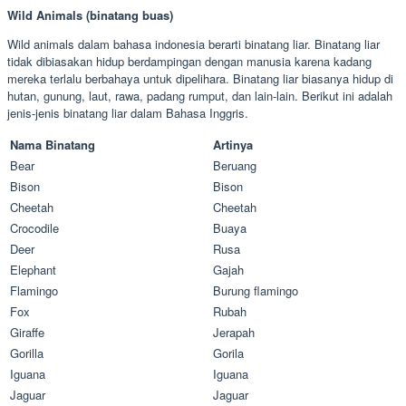
Wild Animals (binatang buas)
Wild animals dalam bahasa indonesia berarti binatang liar. Binatang liar
tidak dibiasakan hidup berdampingan dengan manusia karena kadang
mereka terlalu berbahaya untuk dipelihara. Binatang liar biasanya hidup di
hutan, gunung, laut, rawa, padang rumput, dan lain-lain. Berikut ini adalah
jenis-jenis binatang liar dalam Bahasa Inggris.
Nama Binatang
Artinya
Bear
Beruang
Bison
Bison
Cheetah
Cheetah
Crocodile
Buaya
Deer
Rusa
Elephant
Gajah
Flamingo
Burung flamingo
Fox
Rubah
Giraffe
Jerapah
Gorilla
Gorila
Iguana
Iguana
Jaguar
Jaguar