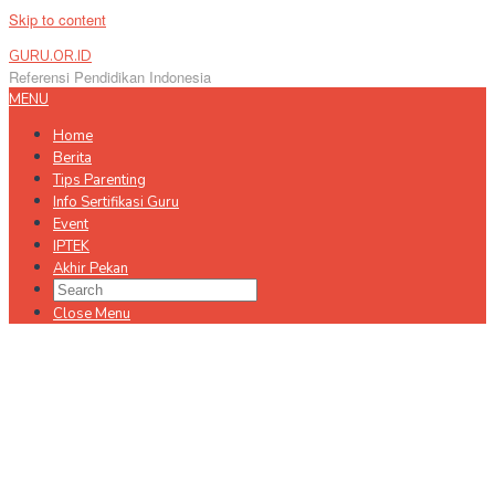
Skip to content
GURU.OR.ID
Referensi Pendidikan Indonesia
MENU
Home
Berita
Tips Parenting
Info Sertifikasi Guru
Event
IPTEK
Akhir Pekan
Close Menu