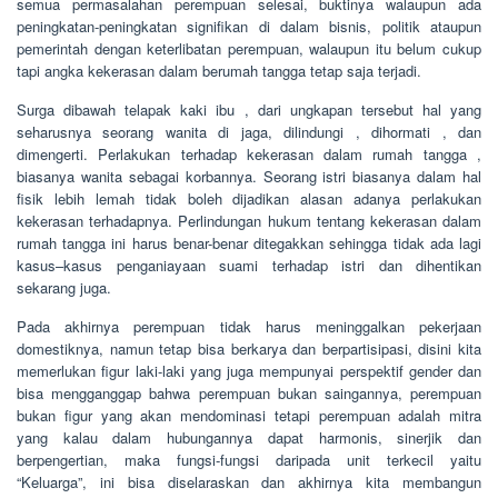
semua permasalahan perempuan selesai, buktinya walaupun ada
peningkatan-peningkatan signifikan di dalam bisnis, politik ataupun
pemerintah dengan keterlibatan perempuan, walaupun itu belum cukup
tapi angka kekerasan dalam berumah tangga tetap saja terjadi.
Surga dibawah telapak kaki ibu , dari ungkapan tersebut hal yang
seharusnya seorang wanita di jaga, dilindungi , dihormati , dan
dimengerti. Perlakukan terhadap kekerasan dalam rumah tangga ,
biasanya wanita sebagai korbannya. Seorang istri biasanya dalam hal
fisik lebih lemah tidak boleh dijadikan alasan adanya perlakukan
kekerasan terhadapnya. Perlindungan hukum tentang kekerasan dalam
rumah tangga ini harus benar-benar ditegakkan sehingga tidak ada lagi
kasus–kasus penganiayaan suami terhadap istri dan dihentikan
sekarang juga.
Pada akhirnya perempuan tidak harus meninggalkan pekerjaan
domestiknya, namun tetap bisa berkarya dan berpartisipasi, disini kita
memerlukan figur laki-laki yang juga mempunyai perspektif gender dan
bisa mengganggap bahwa perempuan bukan saingannya, perempuan
bukan figur yang akan mendominasi tetapi perempuan adalah mitra
yang kalau dalam hubungannya dapat harmonis, sinerjik dan
berpengertian, maka fungsi-fungsi daripada unit terkecil yaitu
“Keluarga”, ini bisa diselaraskan dan akhirnya kita membangun