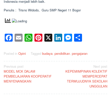
Indonesia menjadi lebih baik.
Penulis : Trisno Widodo, Guru SMP Negeri 11 Bogor
Facebook
Email
WhatsApp
Pinterest
X
LinkedIn
Messenge
Share
Posted in
Opini
Tagged
budaya
,
pendidikan
,
pengajaran
Post
Previous post
Next post
MODEL MCK DALAM
KEPEMIMPINAN KOLEKTIF
navigation
PEMBELAJARAN KOOPERATIF
MEMPERCEPAT
MENYENANGKAN
TERWUJUDNYA SEKOLAH
UNGGULAN