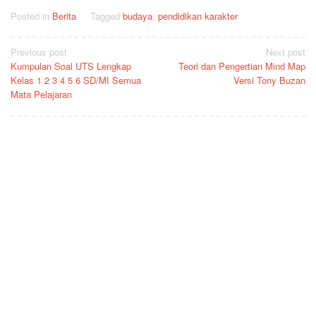
Posted in
Berita
Tagged
budaya
,
pendidikan karakter
Post
Previous post
Next post
Kumpulan Soal UTS Lengkap
Teori dan Pengertian Mind Map
navigation
Kelas 1 2 3 4 5 6 SD/MI Semua
Versi Tony Buzan
Mata Pelajaran