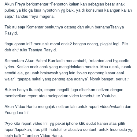
Akun Freya berkomentar “Penonton kalian kan sebagian besar anak
puber, ya klo ga bisa nyontohin yg baik, ya di konsumsi kalangan kalian
saja.” Tandas freya magena.
Tak itu saja Komentar berikutnya datang dari akun bernamaTsaniya
Rasyid.
“lagu apaan ini? merusak moral anak2 bangsa doang, plagiat lagi. Plis
deh ah,” tulis Tsaniya Rasyid.
Sementara Akun Rahmi Kurniasih menambahi, “retarded and hypocrite
lyrics. Kasian anak-anak yang mengidolakan mereka. Mau rusak, rusak
sendiri aja, ga usah brainwash yang lain ‘boleh ngomong kasar asal
wajar’, ‘gapapa nakal yang penting apa adanya’. Norak banget, serius.”
Bukan hanya itu saja, respon negatif juga diberikan netizen dengan
memberikan report atau melaporkan video tersebut ke Youtube.
Akun Video Hantu mengajak netizen lain untuk report videoAwkarin dan
Young Lex ini.
“Ayo kita report video ini, yg pakai iphone klik sudut kanan atas pilih
report/laporkan, trus pilih hatefull or abusive content, untuk Indonesia yg
lebih baik.” Tambah Video Hantu.