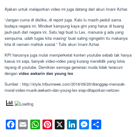
Ajakan untuk melaporkan video ini juga datang dari akun Imani Azhar.
“Jangan cuma di dislike, di report juga. Kalo lu masih peduli sama
budaya negara ini. Mindset kampung kaya gini yang harus di buang
jauh-jauh dari negara ini. Satu lagi buat lu Lex, manusia g ada yang
sempurna, udah tugas kita masing” buat saling ngingetin itu makanya
kita di namain mahluk sosial.” Tulis akun Imani Azhar.
KPI harusnya juga mulai memperketat konten youtube sebab tak hanya
kasus ini saja, banyak video-video yang kurang mendidik yang lolos
tayang di youtube. Demikian semoga generasi muda tidak teracuni
dengan
video awkarin dan young lex
Sumber : http://style.tribunnews.com/2016/09/20/dianggap-merusak-
moral-video-musik-awkarin-dan-young-lex-siap-dilaporkan-netizen
Facebook
Email
WhatsApp
Pinterest
X
LinkedIn
Messenge
Share