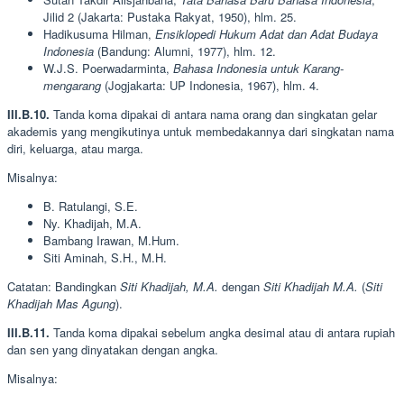
Jilid 2 (Jakarta: Pustaka Rakyat, 1950), hlm. 25.
Hadikusuma Hilman,
Ensiklopedi Hukum Adat dan Adat Budaya
Indonesia
(Bandung: Alumni, 1977), hlm. 12.
W.J.S. Poerwadarminta,
Bahasa Indonesia untuk Karang-
mengarang
(Jogjakarta: UP Indonesia, 1967), hlm. 4.
III.B.10.
Tanda koma dipakai di antara nama orang dan singkatan gelar
akademis yang mengikutinya untuk membedakannya dari singkatan nama
diri, keluarga, atau marga.
Misalnya:
B. Ratulangi, S.E.
Ny. Khadijah, M.A.
Bambang Irawan, M.Hum.
Siti Aminah, S.H., M.H.
Catatan: Bandingkan
Siti Khadijah, M.A.
dengan
Siti Khadijah M.A.
(
Siti
Khadijah Mas Agung
).
III.B.11.
Tanda koma dipakai sebelum angka desimal atau di antara rupiah
dan sen yang dinyatakan dengan angka.
Misalnya: