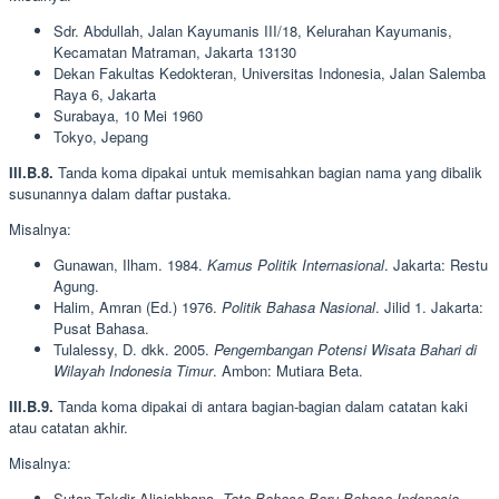
Sdr. Abdullah, Jalan Kayumanis III/18, Kelurahan Kayumanis,
Kecamatan Matraman, Jakarta 13130
Dekan Fakultas Kedokteran, Universitas Indonesia, Jalan Salemba
Raya 6, Jakarta
Surabaya, 10 Mei 1960
Tokyo, Jepang
III.B.8.
Tanda koma dipakai untuk memisahkan bagian nama yang dibalik
susunannya dalam daftar pustaka.
Misalnya:
Gunawan, Ilham. 1984.
Kamus Politik Internasional
. Jakarta: Restu
Agung.
Halim, Amran (Ed.) 1976.
Politik Bahasa Nasional
. Jilid 1. Jakarta:
Pusat Bahasa.
Tulalessy, D. dkk. 2005.
Pengembangan Potensi Wisata Bahari di
Wilayah Indonesia Timur
. Ambon: Mutiara Beta.
III.B.9.
Tanda koma dipakai di antara bagian-bagian dalam catatan kaki
atau catatan akhir.
Misalnya:
Sutan Takdir Alisjahbana,
Tata Bahasa Baru Bahasa Indonesia
,