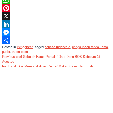
WhatsApp
Pinterest
X
LinkedIn
Messenger
Posted in
Pengajaran
Tagged
bahasa indonesia
,
penggunaan tanda koma
,
Share
puebi
,
tanda baca
Post
Previous post
Sekolah Harus Perbaiki Data Dana BOS Sebelum 31
Agustus
navigation
Next post
Tips Membuat Anak Gemar Makan Sayur dan Buah