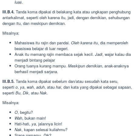
luas
.
III.B.4.
Tanda koma dipakai di belakang kata atau ungkapan penghubung
antarkalimat, seperti oleh karena itu, jadi, dengan demikian, sehubungan
dengan itu, dan meskipun demikian.
Misalnya:
Mahasiswa itu rajin dan pandai.
Oleh karena itu
, dia memperoleh
beasiswa belajar di luar negeri.
Anak itu memang rajin membaca sejak kecil.
Jadi
, wajar kalau dia
menjadi bintang pelajar
Orang tuanya kurang mampu.
Meskipun demikian
, anak-anaknya
berhasil menjadi sarjana.
III.B.5.
Tanda koma dipakai sebelum dan/atau sesudah kata seru,
seperti
o
,
ya
,
wah
,
aduh
, atau
hai
, dan kata yang dipakai sebagai sapaan,
seperti
Bu
,
Dik
, atau
Nak
.
Misalnya:
O
, begitu?
Wah
, bukan main!
Hati-hati,
ya
, jalannya licin!
Nak
, kapan selesai kuliahmu?
Siapa namamu,
Dik
?