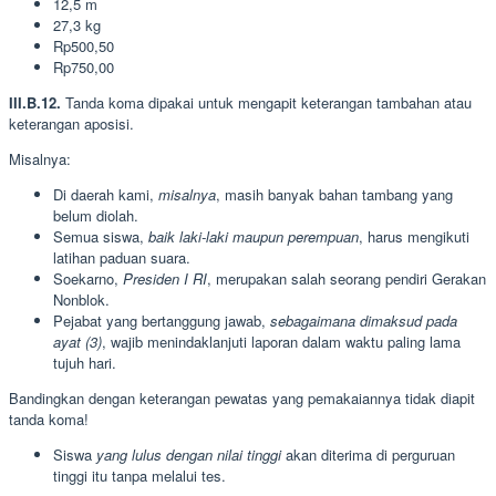
12,5 m
27,3 kg
Rp500,50
Rp750,00
III.B.12.
Tanda koma dipakai untuk mengapit keterangan tambahan atau
keterangan aposisi.
Misalnya:
Di daerah kami,
misalnya
, masih banyak bahan tambang yang
belum diolah.
Semua siswa,
baik laki-laki maupun perempuan
, harus mengikuti
latihan paduan suara.
Soekarno,
Presiden I RI
, merupakan salah seorang pendiri Gerakan
Nonblok.
Pejabat yang bertanggung jawab,
sebagaimana dimaksud pada
ayat (3)
, wajib menindaklanjuti laporan dalam waktu paling lama
tujuh hari.
Bandingkan dengan keterangan pewatas yang pemakaiannya tidak diapit
tanda koma!
Siswa
yang lulus dengan nilai tinggi
akan diterima di perguruan
tinggi itu tanpa melalui tes.