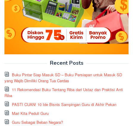
Recent Posts
Buku Pintar Siap Masuk SD – Buku Persiapan untuk Masuk SD
yang Wajib Dimiliki Orang Tua Cerdas
11 Rekomendasi Buku Tentang Riba dari Ustaz dan Praktisi Anti
Riba
PASTI CUAN! 10 Ide Bisnis Sampingan Guru di Akhir Pekan
Mari Kita Peduli Guru
Guru Sebagai Beban Negara?