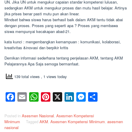
UN. Jika UN untuk mengukur capaian standar kompetensi lulusan,
sedangkan AKM untuk mengukur proses dan mutu hasil belajar. Artinya
jika prises benar pasti mutu pun akan linear.
Mindset bahwa siswa harus berhasil baik dalam AKM tentu tidak abai
dengan proses. Proses yang seperti apa ? Proses yang membawa
siswa mempunyai kecakapan abad-21.
kata kunci : mengembangkan kemampuan : komunikasi, kolaborasi,
kreativitas &inovasi dan berpikir kritis
Demikan informasi sederhana tentang penjelasan AKM, tentang AKM
Pelajarannya Apa Saja semoga bermanfaat.
139 total views
, 1 views today
Facebook
Email
WhatsApp
Pinterest
X
LinkedIn
Messenge
Share
Posted in
Asesmen Nasional
,
Asesmen Kompetensi
Minimum
Tagged
AKM
,
Asesmen Kompetensi Minimum
,
asesmen
nasional