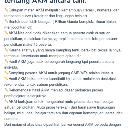
tentang AKM antara lain.
Cakupan materi AKM meliputi : kemampuan literasi , numerasi dan
tambahan surve ( karakter dan lingkungan belajar)
Bentuk soal lebih beragam( Pilihan Ganda komplek, Benar Salah,
menjodohkan dll)
AKM Nasional tidak dikerjakan semua peserta didik di satuan
pendidikan, melainkan hanya yg terpilih oleh sistem. Info per satuan
pendidikan maks 45 peserta.
Karena sifatnya yàng hanya sampling tentu berakibat teknis lainnya,
termasuk keseriusan anak mempersiapkan diri.
Hasil AKM juga tidak berpengaruh langsung kpd peserta secara
individu.
Sampling peserta AKM untuk jenjang SMP/MTs adalah kelas 8
Hasil AKM bukan skore kuantitatif by name, melainkan deskripsi
rekomendasi untuk satuan pendidikan.
Rekomendasi hasil AKM menjadi dasar perbaikan proses
pembelajaran selanjutnya.
AKM bertujuan untuk mengetahui mutu proses dan hasil belajar
satuan pendidikan. Mutu prose terekam dari hasil surve lingkungan
belajar, mutu hasil belajar terekam dari capaian kemampuan literasi dan
numerasi.
Dari uraian di atas bisa dipastikan bahwa esensi AKM berbeda dengan