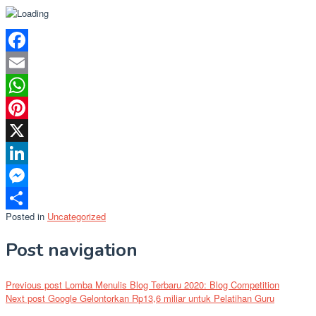
Facebook
Email
WhatsApp
Pinterest
X
LinkedIn
Messenger
Posted in
Uncategorized
Share
Post navigation
Previous post
Lomba Menulis Blog Terbaru 2020: Blog Competition
Next post
Google Gelontorkan Rp13,6 miliar untuk Pelatihan Guru