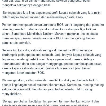
kata dia, akan bisa dilihat mana kepala sekolah yang betul-betul
mengelola sekolahnya dengan baik.
“Sehingga bisa kita lihat bagaimana profil kepala sekolah yang kita miliki
dalam aspek kepemimpinan dan manajerialnya,” kata Asep.
Pemerintah mengubah penyaluran dana BOS yakni langsung dari pusat ke
rekening sekolah. Tahapannya akan dilakukan sebanyak tiga kali per
tahun. Sementara Mendikbud Nadiem Makarim meyakini, hal ini dapat
mempercepat proses penerimaan dana BOS dan mengurangi beban
administrasi sekolah.
Selama ini, kata dia, sekolah sering kali menerima BOS sehingga
berdampak pada operasional sekolah. Jadi, banyak kepala sekolah yang
terpaksa menalangi terlebih dulu biaya operasional mereka. Adanya
keterlambatan dana bos sangat mengganggu proses pembelajaran siswa
karena kepala sekolah dan guru justru sibuk mencari jalan keluar
mengatasi keterlambatan BOS.
Dia mengatakan, setiap sekolah memiliki kondisi yang berbeda baik itu
secara lingkungan sosial ataupun ekonominya. Karena itu, masing-masing
sekolah juga memiliki kebutuhan yang berbeda-beda. Hal itu yang
menyebabkan.
“Dengan perubahan kebijakan ini, pemerintah memberikan otonomi dan
fleksibilitas penggunaan dana BOS,” kata Nadiem menjelaskan.