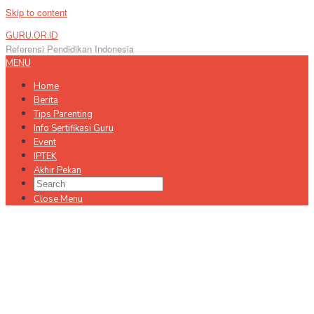
Skip to content
GURU.OR.ID
Referensi Pendidikan Indonesia
MENU
Home
Berita
Tips Parenting
Info Sertifikasi Guru
Event
IPTEK
Akhir Pekan
Close Menu