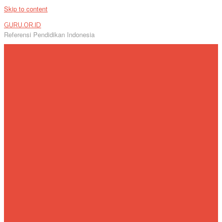
Skip to content
GURU.OR.ID
Referensi Pendidikan Indonesia