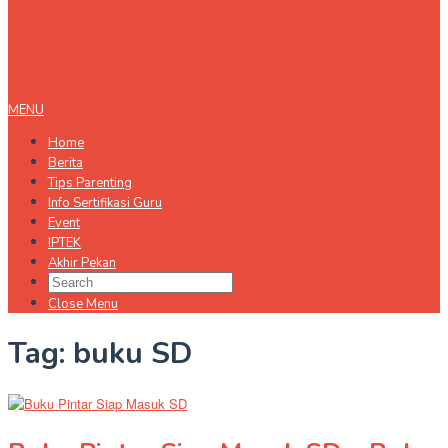
MENU
Home
Berita
Tips Parenting
Info Sertifikasi Guru
Event
IPTEK
Akhir Pekan
Close Menu
Tag:
buku SD