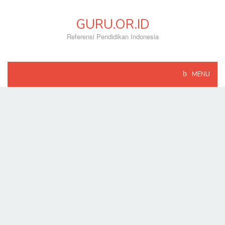
Skip
to
GURU.OR.ID
content
Referensi Pendidikan Indonesia
MENU