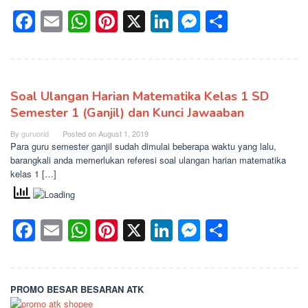
Facebook
Email
WhatsApp
Pinterest
X
LinkedIn
Messenge
Share
Soal Ulangan Harian Matematika Kelas 1 SD
Semester 1 (Ganjil) dan Kunci Jawaaban
By
guruorid
Posted on
August 1, 2019
Para guru semester ganjil sudah dimulai beberapa waktu yang lalu,
barangkali anda memerlukan referesi soal ulangan harian matematika
kelas 1 […]
Facebook
Email
WhatsApp
Pinterest
X
LinkedIn
Messenge
Share
PROMO BESAR BESARAN ATK