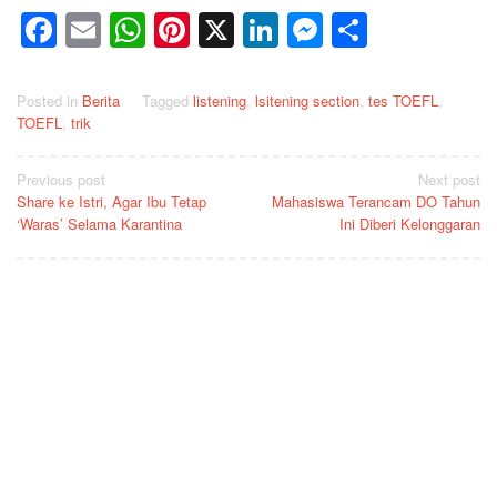
Facebook
Email
WhatsApp
Pinterest
X
LinkedIn
Messenge
Share
Posted in
Berita
Tagged
listening
,
lsitening section
,
tes TOEFL
,
TOEFL
,
trik
Post
Previous post
Next post
Share ke Istri, Agar Ibu Tetap
Mahasiswa Terancam DO Tahun
navigation
‘Waras’ Selama Karantina
Ini Diberi Kelonggaran