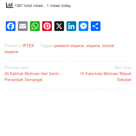
1367 total views
, 1 views today
Facebook
Email
WhatsApp
Pinterest
X
LinkedIn
Messenge
Share
Posted in
IPTEK
Tagged
pasword sispena
,
sispena
,
tutorial
sispena
Post
Previous post
Next post
20 Kalimat Motivasi Hari Senin
10 Kata-kata Motivasi Masuk
navigation
Penambah Semangat
Sekolah