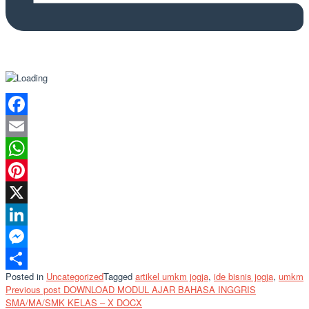
Facebook
Email
WhatsApp
Pinterest
X
LinkedIn
Messenger
Posted in
Uncategorized
Tagged
artikel umkm jogja
,
ide bisnis jogja
,
umkm
Share
Post
Previous post
DOWNLOAD MODUL AJAR BAHASA INGGRIS
SMA/MA/SMK KELAS – X DOCX