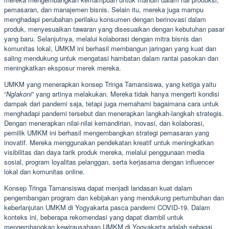
pemasaran, dan manajemen bisnis. Selain itu, mereka juga mampu
menghadapi perubahan perilaku konsumen dengan berinovasi dalam
produk, menyesuaikan tawaran yang disesuaikan dengan kebutuhan pasar
yang baru. Selanjutnya, melalui kolaborasi dengan mitra bisnis dan
komunitas lokal, UMKM ini berhasil membangun jaringan yang kuat dan
saling mendukung untuk mengatasi hambatan dalam rantai pasokan dan
meningkatkan eksposur merek mereka.
UMKM yang menerapkan konsep Tringa Tamansiswa, yang ketiga yaitu
“
Nglakoni
” yang artinya melakukan. Mereka tidak hanya mengerti kondisi
dampak dari pandemi saja, tetapi juga memahami bagaimana cara untuk
menghadapi pandemi tersebut dan menerapkan langkah-langkah strategis.
Dengan menerapkan nilai-nilai kemandirian, inovasi, dan kolaborasi,
pemilik UMKM ini berhasil mengembangkan strategi pemasaran yang
inovatif. Mereka menggunakan pendekatan kreatif untuk meningkatkan
visibilitas dan daya tarik produk mereka, melalui penggunaan media
sosial, program loyalitas pelanggan, serta kerjasama dengan influencer
lokal dan komunitas online.
Konsep Tringa Tamansiswa dapat menjadi landasan kuat dalam
pengembangan program dan kebijakan yang mendukung pertumbuhan dan
keberlanjutan UMKM di Yogyakarta pasca pandemi COVID-19. Dalam
konteks ini, beberapa rekomendasi yang dapat diambil untuk
mengembangkan kewirausahaan UMKM di Yogyakarta adalah sebagai