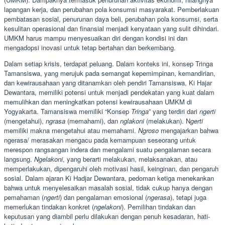
lapangan kerja, dan perubahan pola konsumsi masyarakat. Pemberlakuan
pembatasan sosial, penurunan daya beli, perubahan pola konsumsi, serta
kesulitan operasional dan finansial menjadi kenyataan yang sulit dihindari.
UMKM harus mampu menyesuaikan diri dengan kondisi ini dan
mengadopsi inovasi untuk tetap bertahan dan berkembang.
Dalam setiap krisis, terdapat peluang. Dalam konteks ini, konsep Tringa
Tamansiswa, yang merujuk pada semangat kepemimpinan, kemandirian,
dan kewirausahaan yang ditanamkan oleh pendiri Tamansiswa, Ki Hajar
Dewantara, memiliki potensi untuk menjadi pendekatan yang kuat dalam
memulihkan dan meningkatkan potensi kewirausahaan UMKM di
Yogyakarta. Tamansiswa memiliki “Konsep
Tringa
” yang terdiri dari
ngerti
(mengetahui),
ngrasa
(memahami), dan
nglakoni
(melakukan). N
gerti
memiliki makna mengetahui atau memahami.
Ngroso
mengajarkan bahwa
ngerasa/ merasakan mengacu pada kemampuan seseorang untuk
merespon rangsangan indera dan mengalami suatu pengalaman secara
langsung.
Ngelakoni
, yang berarti melakukan, melaksanakan, atau
memperlakukan, dipengaruhi oleh motivasi hasil, keinginan, dan pengaruh
sosial. Dalam ajaran Ki Hadjar Dewantara, pedoman ketiga menekankan
bahwa untuk menyelesaikan masalah sosial, tidak cukup hanya dengan
pemahaman (
ngerti
) dan pengalaman emosional (
ngerasa
), tetapi juga
memerlukan tindakan konkret (
ngelakoni
). Pemilihan tindakan dan
keputusan yang diambil perlu dilakukan dengan penuh kesadaran, hati-