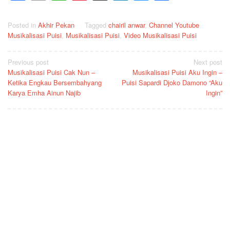
Posted in
Akhir Pekan
Tagged
chairil anwar
,
Channel Youtube
Musikalisasi Puisi
,
Musikalisasi Puisi
,
Video Musikalisasi Puisi
Post
Previous post
Next post
Musikalisasi Puisi Cak Nun –
Musikalisasi Puisi Aku Ingin –
navigation
Ketika Engkau Bersembahyang
Puisi Sapardi Djoko Damono “Aku
Karya Emha Ainun Najib
Ingin”