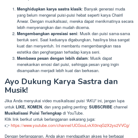
Menghidupkan karya sastra klasik
: Banyak generasi muda
yang belum mengenal puisi-puisi hebat seperti karya Chairil
Anwar. Dengan musikalisasi, mereka dapat menikmatinya secara
lebih menyenangkan dan mudah dicerna.
Mengembangkan apresiasi seni
: Musik dan puisi sama-sama
bentuk seni. Saat keduanya digabungkan, hasilnya bisa sangat
kuat dan menyentuh. Ini membantu mengembangkan rasa
estetika dan penghargaan terhadap karya seni.
Membawa pesan dengan lebih dalam
: Musik dapat
menekankan emosi dari puisi, sehingga pesan yang ingin
disampaikan menjadi lebih kuat dan berkesan.
Ayo Dukung Karya Sastra dan
Musik!
Jika Anda menyukai video musikalisasi puisi “AKU” ini, jangan lupa
untuk
LIKE, KOMEN
, dan yang paling penting:
SUBSCRIBE
channel
Musikalisasi Puisi Terlengkap
di YouTube.
Klik link berikut untuk berlangganan sekarang juga:
👉
https://www.youtube.com/channel/UCGouLvkX0inqG2X2ys2VVCg/
Dengan berlangganan, Anda akan mendapatkan akses ke berbagai