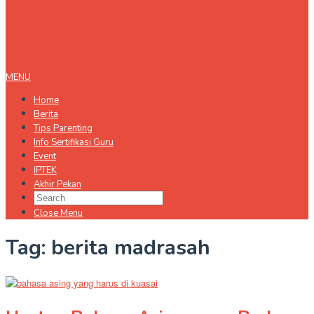
MENU
Home
Berita
Tips Parenting
Info Sertifikasi Guru
Event
IPTEK
Akhir Pekan
Close Menu
Tag:
berita madrasah