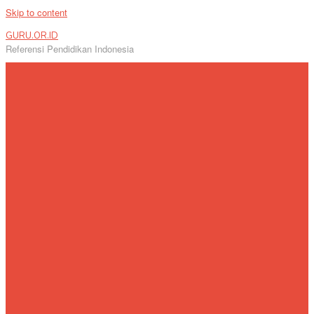
Skip to content
GURU.OR.ID
Referensi Pendidikan Indonesia