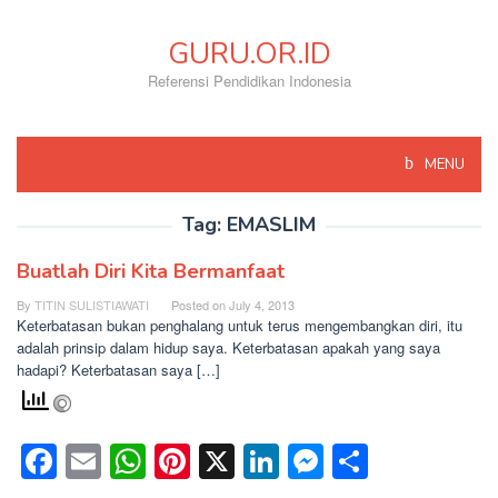
Skip
to
GURU.OR.ID
content
Referensi Pendidikan Indonesia
MENU
Tag:
EMASLIM
Buatlah Diri Kita Bermanfaat
By
TITIN SULISTIAWATI
Posted on
July 4, 2013
Keterbatasan bukan penghalang untuk terus mengembangkan diri, itu
adalah prinsip dalam hidup saya. Keterbatasan apakah yang saya
hadapi? Keterbatasan saya […]
Facebook
Email
WhatsApp
Pinterest
X
LinkedIn
Messenge
Share