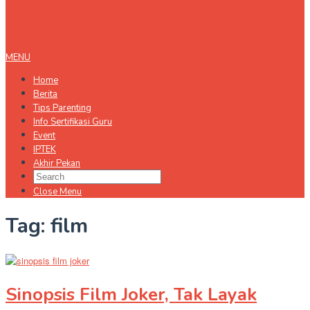
MENU
Home
Berita
Tips Parenting
Info Sertifikasi Guru
Event
IPTEK
Akhir Pekan
Close Menu
Tag:
film
Sinopsis Film Joker, Tak Layak