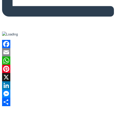
Facebook
Email
WhatsApp
Pinterest
X
LinkedIn
Messenger
Share