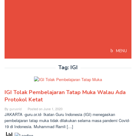
MENU
Tag:
IGI
IGI Tolak Pembelajaran Tatap Muka Walau Ada
Protokol Ketat
By
guruorid
Posted on
June 1, 2020
JAKARTA -guru.or.id- Ikatan Guru Indonesia (IGI) menegaskan
pembelajaran tatap muka tidak dilakukan selama masa pandemi Covid-
19 di Indonesia. Muhammad Ramli […]