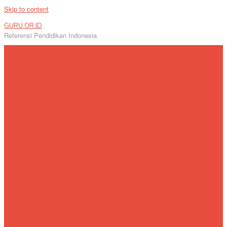
Skip to content
GURU.OR.ID
Referensi Pendidikan Indonesia