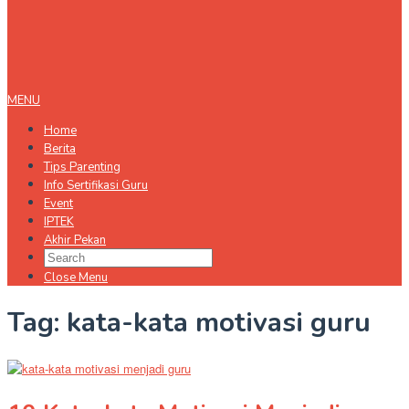
MENU
Home
Berita
Tips Parenting
Info Sertifikasi Guru
Event
IPTEK
Akhir Pekan
Close Menu
Tag:
kata-kata motivasi guru