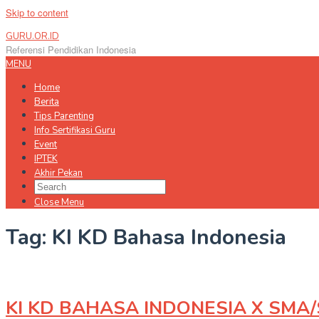
Skip to content
GURU.OR.ID
Referensi Pendidikan Indonesia
MENU
Home
Berita
Tips Parenting
Info Sertifikasi Guru
Event
IPTEK
Akhir Pekan
Close Menu
Tag:
KI KD Bahasa Indonesia
KI KD BAHASA INDONESIA X SMA