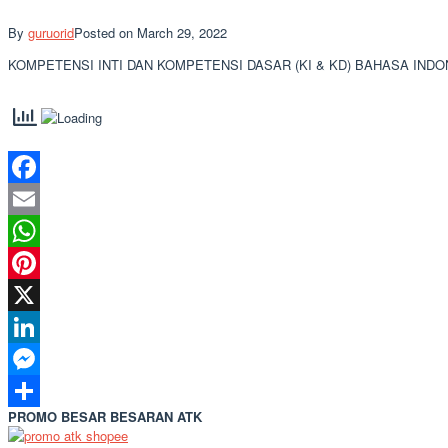
By
guruorid
Posted on
March 29, 2022
KOMPETENSI INTI DAN KOMPETENSI DASAR (KI & KD) BAHASA INDONESI
Facebook
Email
WhatsApp
Pinterest
X
LinkedIn
Messenger
PROMO BESAR BESARAN ATK
Share