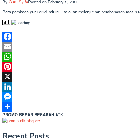
By
Guru Syifa
Posted on
February 5, 2020
Para pembaca guru.or.id kali ini kita akan melanjutkan pembahasan masih 
Facebook
Email
WhatsApp
Pinterest
X
LinkedIn
Messenger
PROMO BESAR BESARAN ATK
Share
Recent Posts