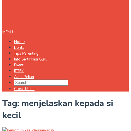
MENU
Home
Berita
Tips Parenting
Info Sertifikasi Guru
Event
IPTEK
Akhir Pekan
Close Menu
Tag:
menjelaskan kepada si
kecil