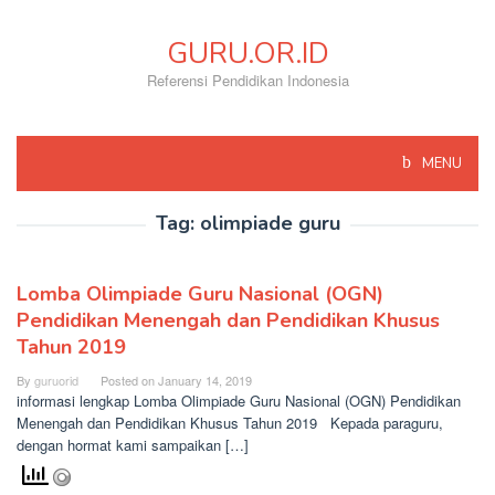
Skip
to
GURU.OR.ID
content
Referensi Pendidikan Indonesia
MENU
Tag:
olimpiade guru
Lomba Olimpiade Guru Nasional (OGN)
Pendidikan Menengah dan Pendidikan Khusus
Tahun 2019
By
guruorid
Posted on
January 14, 2019
informasi lengkap Lomba Olimpiade Guru Nasional (OGN) Pendidikan
Menengah dan Pendidikan Khusus Tahun 2019 Kepada paraguru,
dengan hormat kami sampaikan […]