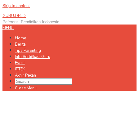
Skip to content
GURU.OR.ID
Referensi Pendidikan Indonesia
MENU
Home
Berita
Tips Parenting
Info Sertifikasi Guru
Event
IPTEK
Akhir Pekan
Close Menu