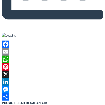
Facebook
Email
WhatsApp
Pinterest
X
LinkedIn
Messenger
PROMO BESAR BESARAN ATK
Share