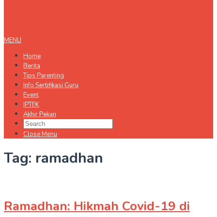
MENU
Home
Berita
Tips Parenting
Info Sertifikasi Guru
Event
IPTEK
Akhir Pekan
Close Menu
Tag:
ramadhan
Ramadhan: Hikmah Covid-19 di