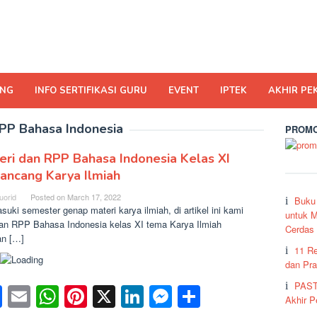
ING
INFO SERTIFIKASI GURU
EVENT
IPTEK
AKHIR PE
PP Bahasa Indonesia
PROMO
eri dan RPP Bahasa Indonesia Kelas XI
ancang Karya Ilmiah
uorid
Posted on
March 17, 2022
Buku
uki semester genap materi karya ilmiah, di artikel ini kami
untuk M
an RPP Bahasa Indonesia kelas XI tema Karya Ilmiah
Cerdas
n […]
11 R
dan Pra
PAST
Facebook
Email
WhatsApp
Pinterest
X
LinkedIn
Messenger
Share
Akhir 