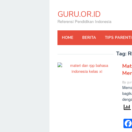
Skip
to
GURU.OR.ID
content
Referensi Pendidikan Indonesia
HOME
BERITA
TIPS PARENT
Tag:
R
Mat
Mer
By
gur
Memas
bagik
denga