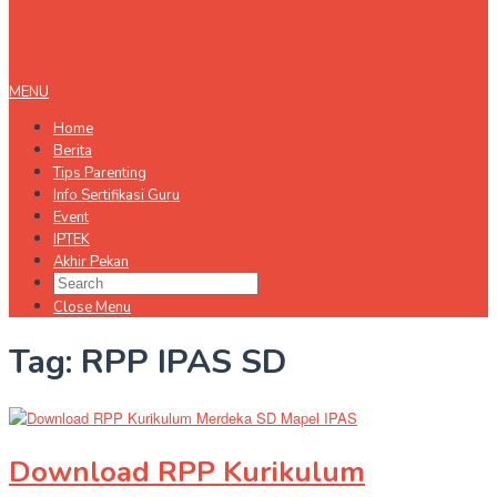
MENU
Home
Berita
Tips Parenting
Info Sertifikasi Guru
Event
IPTEK
Akhir Pekan
Close Menu
Tag:
RPP IPAS SD
Download RPP Kurikulum