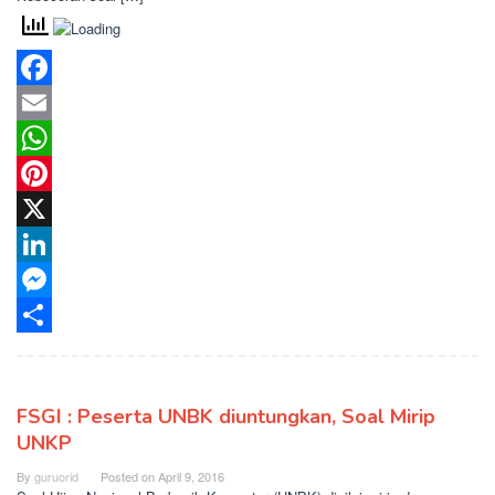
Facebook
Email
WhatsApp
Pinterest
X
LinkedIn
Messenger
Share
FSGI : Peserta UNBK diuntungkan, Soal Mirip
UNKP
By
guruorid
Posted on
April 9, 2016