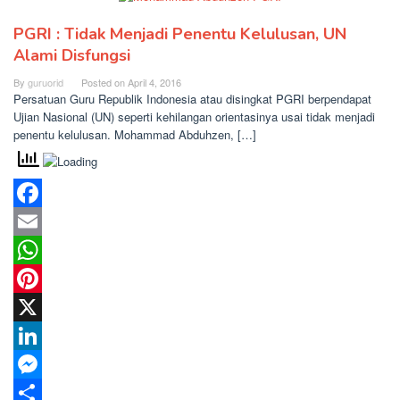
PGRI : Tidak Menjadi Penentu Kelulusan, UN
Alami Disfungsi
By
guruorid
Posted on
April 4, 2016
Persatuan Guru Republik Indonesia atau disingkat PGRI berpendapat
Ujian Nasional (UN) seperti kehilangan orientasinya usai tidak menjadi
penentu kelulusan. Mohammad Abduhzen, […]
Facebook
Email
WhatsApp
Pinterest
X
LinkedIn
Messenger