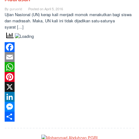
By
guruorid
Posted on
April 5, 2016
Ujian Nasional (UN) kerap kali menjadi momok menakutkan bagi siswa
dan madrasah. Maka, UN kali ini tidak dijadikan satu-satunya
syarat […]
Facebook
Email
WhatsApp
Pinterest
X
LinkedIn
Messenger
Share