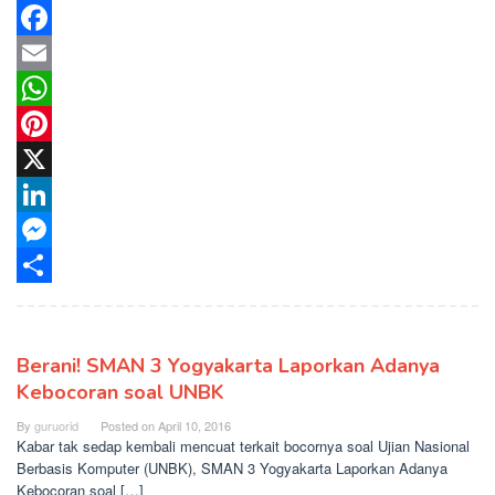
Facebook
Email
WhatsApp
Pinterest
X
LinkedIn
Messenger
Share
Berani! SMAN 3 Yogyakarta Laporkan Adanya
Kebocoran soal UNBK
By
guruorid
Posted on
April 10, 2016
Kabar tak sedap kembali mencuat terkait bocornya soal Ujian Nasional
Berbasis Komputer (UNBK), SMAN 3 Yogyakarta Laporkan Adanya
Kebocoran soal […]