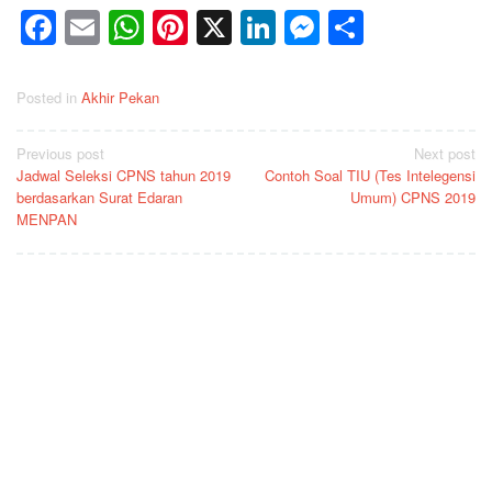
Facebook
Email
WhatsApp
Pinterest
X
LinkedIn
Messenge
Share
Posted in
Akhir Pekan
Post
Previous post
Next post
Jadwal Seleksi CPNS tahun 2019
Contoh Soal TIU (Tes Intelegensi
navigation
berdasarkan Surat Edaran
Umum) CPNS 2019
MENPAN