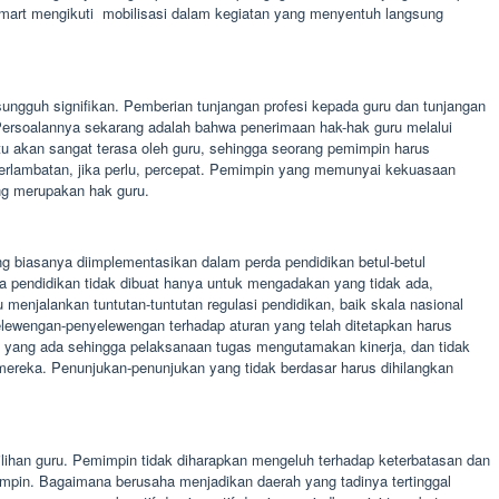
smart mengikuti mobilisasi dalam kegiatan yang menyentuh langsung
 sungguh signifikan. Pemberian tunjangan profesi kepada guru dan tunjangan
 Persoalannya sekarang adalah bahwa penerimaan hak-hak guru melalui
tu akan sangat terasa oleh guru, sehingga seorang pemimpin harus
terlambatan, jika perlu, percepat. Pemimpin yang memunyai kekuasaan
ang merupakan hak guru.
ng biasanya diimplementasikan dalam perda pendidikan betul-betul
da pendidikan tidak dibuat hanya untuk mengadakan yang tidak ada,
enjalankan tuntutan-tuntutan regulasi pendidikan, baik skala nasional
ewengan-penyelewengan terhadap aturan yang telah ditetapkan harus
ran yang ada sehingga pelaksanaan tugas mengutamakan kinerja, dan tidak
mereka. Penunjukan-penunjukan yang tidak berdasar harus dihilangkan
 pilihan guru. Pemimpin tidak diharapkan mengeluh terhadap keterbatasan dan
mpin. Bagaimana berusaha menjadikan daerah yang tadinya tertinggal