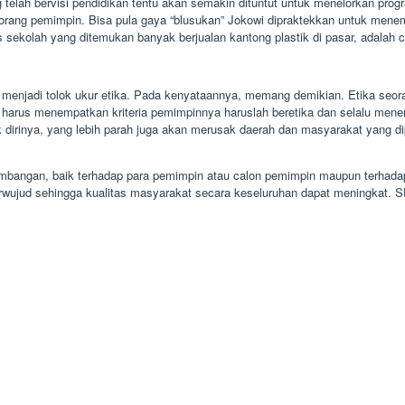
telah bervisi pendidikan tentu akan semakin dituntut untuk menelorkan progr
orang pemimpin. Bisa pula gaya “blusukan” Jokowi dipraktekkan untuk menem
olah yang ditemukan banyak berjualan kantong plastik di pasar, adalah conto
u menjadi tolok ukur etika. Pada kenyataannya, memang demikian. Etika seora
uru harus menempatkan kriteria pemimpinnya haruslah beretika dan selalu me
 dirinya, yang lebih parah juga akan merusak daerah dan masyarakat yang di
pertimbangan, baik terhadap para pemimpin atau calon pemimpin maupun terha
wujud sehingga kualitas masyarakat secara keseluruhan dapat meningkat. 