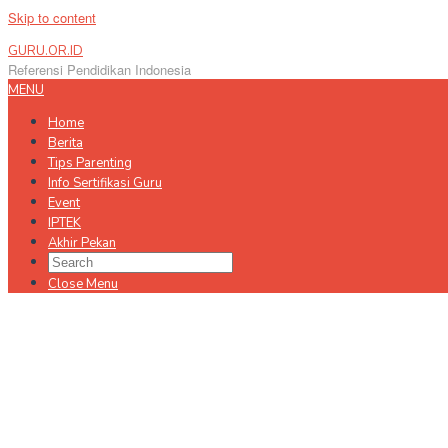
Skip to content
GURU.OR.ID
Referensi Pendidikan Indonesia
MENU
Home
Berita
Tips Parenting
Info Sertifikasi Guru
Event
IPTEK
Akhir Pekan
Close Menu