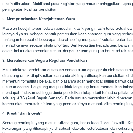
masih dilakukan. Mobilisasi pada kegiatan yang harus meninggalkan tugas
peningkatan kualitas pendidikan.
2.
Memprioritaskan Kesejahteraan Guru
Masalah kesejahteraan adalah persoalan klasik yang masih terus aktual sam
lainnya diyakini sebagai bentuk pemenuhan kesejahteraan guru yang berkor
tunjangan tersebut di beberapa daerah sering mengalami keterlambatan ba
menjadikannya sebagai skala prioritas. Beri kepastian kepada guru bahwa
dalam hal ini akan semakin sesuai dengan kriteria guru jika bertekad tak
3
. Merealisasikan Segala Regulasi Pendidikan
Maju tidaknya pendidikan di sebuah daerah akan dipengaruhi oleh sejauh ma
dirancang untuk diaplikasikan dan pada akhirnya diharapkan pendidikan di 
memenuhi formalitas belaka, dan biasanya agar mendapat pujian bahwa daer
maupun daerah. Langsung maupun tidak langsung harus memastikan bahwa s
mendapat tindakan sehingga dunia pendidikan tetap steril terhadap prilaku
ada lagi ABS (Asal Bapak Senang). Pada satuan pendidikan lebih diberikan
karena akan merusak sistem yang pada akhirnya merusak citra pemimpinn
4.
Kreatif dan Inovatif
Seorang pemimpin yang masuk kriteria guru, harus kreatif dan inovatif. Kre
kekurangan yang dihadapinya di sebuah daerah. Keterbatasan dan kekurang