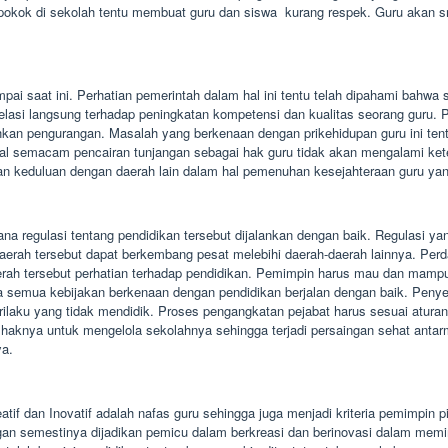
 pokok di sekolah tentu membuat guru dan siswa kurang respek. Guru akan 
pai saat ini. Perhatian pemerintah dalam hal ini tentu telah dipahami bahwa
elasi langsung terhadap peningkatan kompetensi dan kualitas seorang guru.
hkan pengurangan. Masalah yang berkenaan dengan prikehidupan guru ini ten
 hal semacam pencairan tunjangan sebagai hak guru tidak akan mengalami ke
 akan keduluan dengan daerah lain dalam hal pemenuhan kesejahteraan guru y
na regulasi tentang pendidikan tersebut dijalankan dengan baik. Regulasi ya
daerah tersebut dapat berkembang pesat melebihi daerah-daerah lainnya. Per
ah tersebut perhatian terhadap pendidikan. Pemimpin harus mau dan mampu m
emua kebijakan berkenaan dengan pendidikan berjalan dengan baik. Penyel
-prilaku yang tidak mendidik. Proses pengangkatan pejabat harus sesuai atu
 haknya untuk mengelola sekolahnya sehingga terjadi persaingan sehat antar
ya.
atif dan Inovatif adalah nafas guru sehingga juga menjadi kriteria pemimpin
an semestinya dijadikan pemicu dalam berkreasi dan berinovasi dalam memi