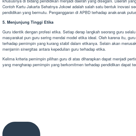
khususnya di bidang pendidikan menjadi daerah yang disegani. Daerah yang 
Contoh Kartu Jakarta Sehatnya Jokowi adalah salah satu bentuk inovasi se
pendidikan yang bermutu. Penganggaran di APBD terhadap anak-anak putus sek
5. Menjunjung Tinggi Etika
Guru identik dengan profesi etika. Setiap derap langkah seorang guru selal
masyarakat pun guru sering mendai model etika ideal. Oleh karena itu, g
terhadap pemimpin yang kurang stabil dalam etikanya. Selain akan merusak
menjamin sinergitas antara kepedulian guru terhadap etika.
Kelima kriteria pemimpin pilihan guru di atas diharapkan dapat menjadi 
yang mengharap pemimpin yang berkomitmen terhadap pendidikan dapat ter