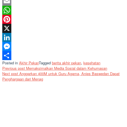
Facebook
Email
WhatsApp
Pinterest
X
LinkedIn
Messenger
Posted in
Akhir Pekan
Tagged
berita akhir pekan
,
kesehatan
Share
Post
Previous post
Memaksimalkan Media Sosial dalam Kehumasan
Next post
Anggarkan 400M untuk Guru Agama, Anies Baswedan Dapat
navigation
Penghargaan dari Menag