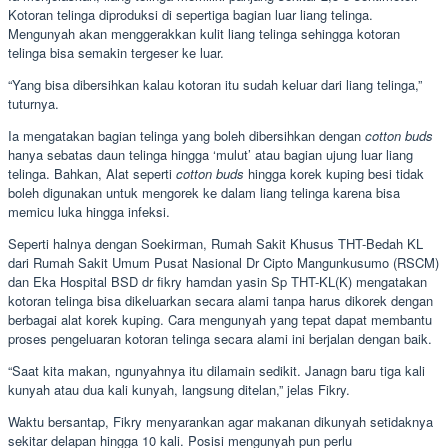
Kotoran telinga diproduksi di sepertiga bagian luar liang telinga.
Mengunyah akan menggerakkan kulit liang telinga sehingga kotoran
telinga bisa semakin tergeser ke luar.
“Yang bisa dibersihkan kalau kotoran itu sudah keluar dari liang telinga,”
tuturnya.
Ia mengatakan bagian telinga yang boleh dibersihkan dengan
cotton buds
hanya sebatas daun telinga hingga ‘mulut’ atau bagian ujung luar liang
telinga. Bahkan, Alat seperti
cotton buds
hingga korek kuping besi tidak
boleh digunakan untuk mengorek ke dalam liang telinga karena bisa
memicu luka hingga infeksi.
Seperti halnya dengan Soekirman, Rumah Sakit Khusus THT-Bedah KL
dari Rumah Sakit Umum Pusat Nasional Dr Cipto Mangunkusumo (RSCM)
dan Eka Hospital BSD dr fikry hamdan yasin Sp THT-KL(K) mengatakan
kotoran telinga bisa dikeluarkan secara alami tanpa harus dikorek dengan
berbagai alat korek kuping. Cara mengunyah yang tepat dapat membantu
proses pengeluaran kotoran telinga secara alami ini berjalan dengan baik.
“Saat kita makan, ngunyahnya itu dilamain sedikit. Janagn baru tiga kali
kunyah atau dua kali kunyah, langsung ditelan,” jelas Fikry.
Waktu bersantap, Fikry menyarankan agar makanan dikunyah setidaknya
sekitar delapan hingga 10 kali. Posisi mengunyah pun perlu