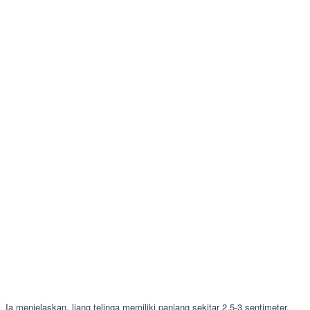
Ia menjelaskan, liang telinga memiliki panjang sekitar 2,5-3 sentimeter.