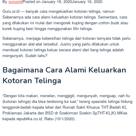
By
guruorid
Posted on
January 16, 2020
January 16, 2020
Guru.or.id — banyak cara mengeluarkan kotoran telinga, namun
Sebenarnya ada cara alami keluarkan kotoran telinga. Sementara, cara
yang dilakukan ini mulai dari mengorek kuping dengan
cotton buds
atau
korek kuping besi hingga menggunakan lilin telinga.
Sebenarnya, menjaga kebersihan telinga dari kotoran ternyata tidak perlu
menggunakan alat-alat tersebut. Justru yang perlu dilakukan untuk
membuat kotoran telinga keluar secara alami dari liang telinga adalah
mengunyah. Sudah tahu?
Bagaimana Cara Alami Keluarkan
Kotoran Telinga
“Dengan kita makan, menelan, menggigit, mengunyah, menguap,
nah
itu
(kotoran telinga) dia bisa terdorong ke luar,” terang spesialis telinga hidung
tenggorok-bedah kepala leher dari Rumah Sakit Khusus THT-Bedah KL
Proklamasi Jakarta dan BSD dr Soekirman Soekin SpTHT-KL(K) MKes
kepada
republika.co.id
, Rabu (15/1/2020).