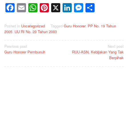
Facebook
Email
WhatsApp
Pinterest
X
LinkedIn
Messenge
Share
Posted in
Uncategorized
Tagged
Guru Honorer
,
PP No. 19 Tahun
2005
,
UU RI No. 20 Tahun 2003
Post
Previous post
Next post
Guru Honorer Pembunuh
RUU-ASN, Kebijakan Yang Tak
navigation
Berpihak