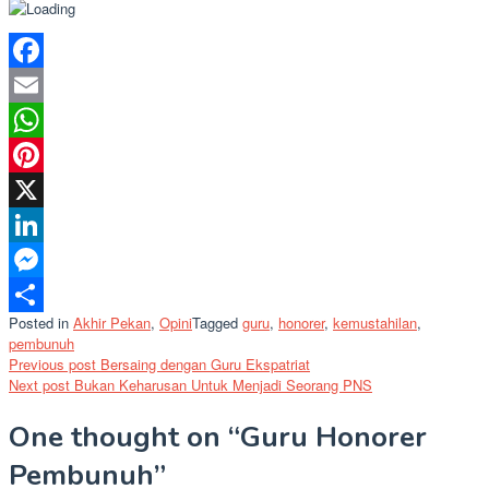
Facebook
Email
WhatsApp
Pinterest
X
LinkedIn
Messenger
Posted in
Akhir Pekan
,
Opini
Tagged
guru
,
honorer
,
kemustahilan
,
Share
pembunuh
Post
Previous post
Bersaing dengan Guru Ekspatriat
Next post
Bukan Keharusan Untuk Menjadi Seorang PNS
navigation
One thought on “
Guru Honorer
Pembunuh
”