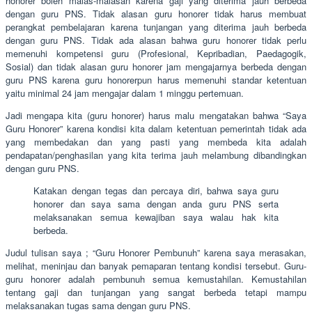
honorer boleh malas-malasan karena gaji yang diterima jauh berbeda
dengan guru PNS. Tidak alasan guru honorer tidak harus membuat
perangkat pembelajaran karena tunjangan yang diterima jauh berbeda
dengan guru PNS. Tidak ada alasan bahwa guru honorer tidak perlu
memenuhi kompetensi guru (Profesional, Kepribadian, Paedagogik,
Sosial) dan tidak alasan guru honorer jam mengajarnya berbeda dengan
guru PNS karena guru honorerpun harus memenuhi standar ketentuan
yaitu minimal 24 jam mengajar dalam 1 minggu pertemuan.
Jadi mengapa kita (guru honorer) harus malu mengatakan bahwa “Saya
Guru Honorer” karena kondisi kita dalam ketentuan pemerintah tidak ada
yang membedakan dan yang pasti yang membeda kita adalah
pendapatan/penghasilan yang kita terima jauh melambung dibandingkan
dengan guru PNS.
Katakan dengan tegas dan percaya diri, bahwa saya guru
honorer dan saya sama dengan anda guru PNS serta
melaksanakan semua kewajiban saya walau hak kita
berbeda.
Judul tulisan saya ; “Guru Honorer Pembunuh” karena saya merasakan,
melihat, meninjau dan banyak pemaparan tentang kondisi tersebut. Guru-
guru honorer adalah pembunuh semua kemustahilan. Kemustahilan
tentang gaji dan tunjangan yang sangat berbeda tetapi mampu
melaksanakan tugas sama dengan guru PNS.