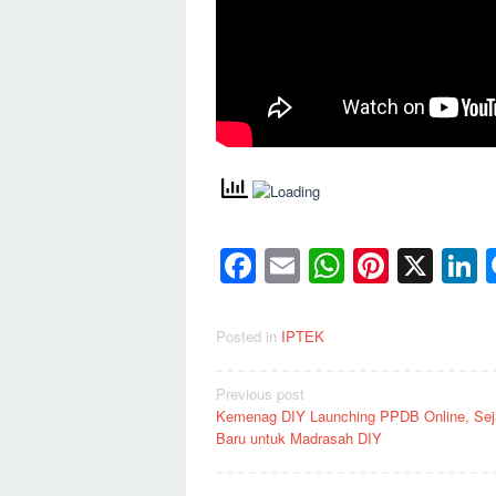
Facebook
Email
WhatsAp
Pinter
X
L
Posted in
IPTEK
Post
Previous post
Kemenag DIY Launching PPDB Online, Sej
navigation
Baru untuk Madrasah DIY