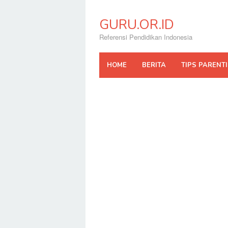
Skip
to
GURU.OR.ID
content
Referensi Pendidikan Indonesia
HOME
BERITA
TIPS PARENT