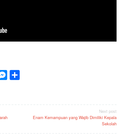
p
est
inkedIn
Messenger
Share
Next post
arah
Enam Kemampuan yang Wajib Dimiliki Kepala
Sekolah