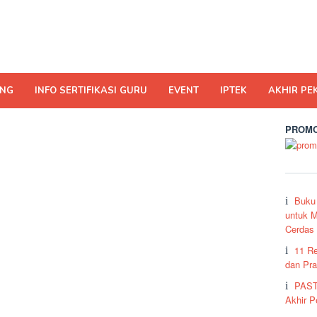
ING
INFO SERTIFIKASI GURU
EVENT
IPTEK
AKHIR PE
PROMO
Buku
untuk M
Cerdas
11 R
dan Pra
PAST
Akhir 