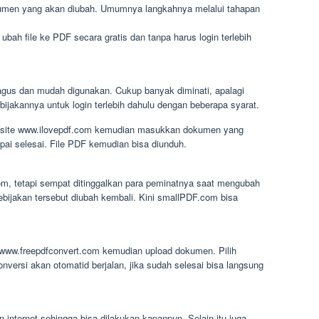
kumen yang akan diubah. Umumnya langkahnya melalui tahapan
ah file ke PDF secara gratis dan tanpa harus login terlebih
bagus dan mudah digunakan. Cukup banyak diminati, apalagi
jakannya untuk login terlebih dahulu dengan beberapa syarat.
site www.ilovepdf.com kemudian masukkan dokumen yang
pai selesai. File PDF kemudian bisa diunduh.
om, tetapi sempat ditinggalkan para peminatnya saat mengubah
kebijakan tersebut diubah kembali. Kini smallPDF.com bisa
www.freepdfconvert.com kemudian upload dokumen. Pilih
versi akan otomatid berjalan, jika sudah selesai bisa langsung
n internet sehingga bisa dilakukan kapanpun. Selain itu juga