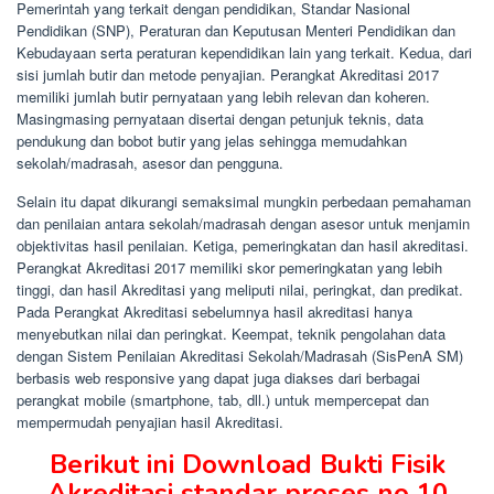
Pemerintah yang terkait dengan pendidikan, Standar Nasional
Pendidikan (SNP), Peraturan dan Keputusan Menteri Pendidikan dan
Kebudayaan serta peraturan kependidikan lain yang terkait. Kedua, dari
sisi jumlah butir dan metode penyajian. Perangkat Akreditasi 2017
memiliki jumlah butir pernyataan yang lebih relevan dan koheren.
Masingmasing pernyataan disertai dengan petunjuk teknis, data
pendukung dan bobot butir yang jelas sehingga memudahkan
sekolah/madrasah, asesor dan pengguna.
Selain itu dapat dikurangi semaksimal mungkin perbedaan pemahaman
dan penilaian antara sekolah/madrasah dengan asesor untuk menjamin
objektivitas hasil penilaian. Ketiga, pemeringkatan dan hasil akreditasi.
Perangkat Akreditasi 2017 memiliki skor pemeringkatan yang lebih
tinggi, dan hasil Akreditasi yang meliputi nilai, peringkat, dan predikat.
Pada Perangkat Akreditasi sebelumnya hasil akreditasi hanya
menyebutkan nilai dan peringkat. Keempat, teknik pengolahan data
dengan Sistem Penilaian Akreditasi Sekolah/Madrasah (SisPenA SM)
berbasis web responsive yang dapat juga diakses dari berbagai
perangkat mobile (smartphone, tab, dll.) untuk mempercepat dan
mempermudah penyajian hasil Akreditasi.
Berikut ini Download Bukti Fisik
Akreditasi standar proses no 10