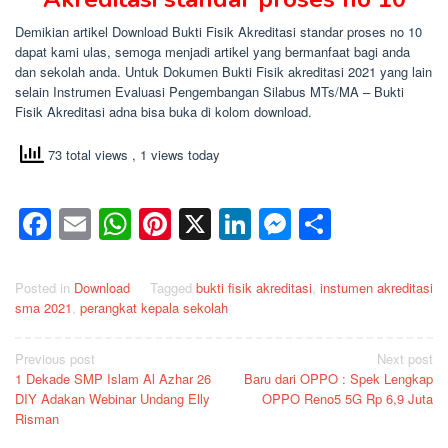
Demikian artikel Download Bukti Fisik Akreditasi standar proses no 10
dapat kami ulas, semoga menjadi artikel yang bermanfaat bagi anda
dan sekolah anda. Untuk Dokumen Bukti Fisik akreditasi 2021 yang lain
selain Instrumen Evaluasi Pengembangan Silabus MTs/MA – Bukti
Fisik Akreditasi adna bisa buka di kolom download.
73 total views
, 1 views today
Facebook
Email
WhatsApp
Pinterest
X
LinkedIn
Messenge
Share
Posted in
Download
Tagged
bukti fisik akreditasi
,
instumen akreditasi
sma 2021
,
perangkat kepala sekolah
Post
Previous post
Next post
1 Dekade SMP Islam Al Azhar 26
Baru dari OPPO : Spek Lengkap
navigation
DIY Adakan Webinar Undang Elly
OPPO Reno5 5G Rp 6,9 Juta
Risman